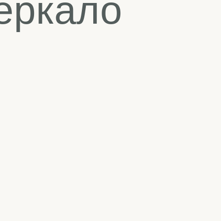
еркало