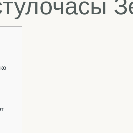
стулочасы З
ко
ет