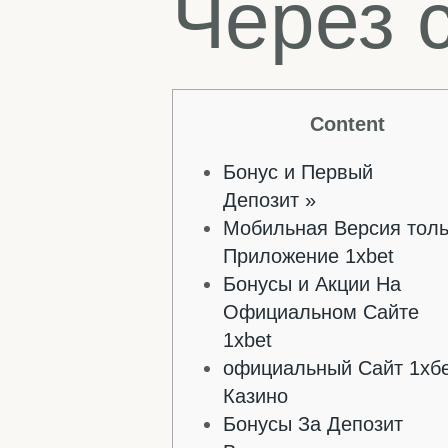
Через 
Content
Бонус и Первый
Депозит »
Мобильная Версия толь
Приложение 1xbet
Бонусы и Акции На
Официальном Сайте
1xbet
официальный Сайт 1хб
Казино
Бонусы За Депозит