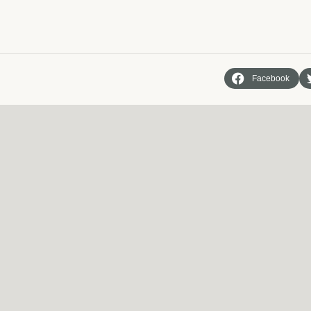
Facebook