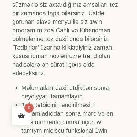
süzməklə siz axtardığınız əmsalları tez
bir zamanda tapa bilərsiniz. Üstdə
görünən əlavə menyu ilə siz 1win
proqramımızda Canlı və Kiberidman
bölmələrinə tez daxil onda bilərsiniz.
‘Tədbirlər’ üzərinə kliklədiyiniz zaman,
xüsusi idman növləri üzrə trend olan
hadisələrə ən sürətli çıxış əldə
edəcəksiniz.
Məlumatları daxil etdikdən sonra
qeydiyyatı tamamlayın.
1win tətbiqinin endirilməsini
0
tamamladıqdan sonra mərc və en
este momento qumar üçün w
tamtym miejscu funksional 1win