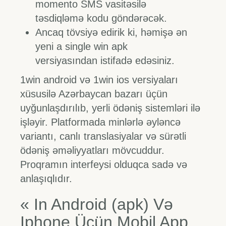
momento SMS vasitəsilə
təsdiqləmə kodu göndərəcək.
Ancaq tövsiyə edirik ki, həmişə ən
yeni a single win apk
versiyasından istifadə edəsiniz.
1win android və 1win ios versiyaları
xüsusilə Azərbaycan bazarı üçün
uyğunlaşdırılıb, yerli ödəniş sistemləri ilə
işləyir. Platformada minlərlə əyləncə
variantı, canlı translasiyalar və sürətli
ödəniş əməliyyatları mövcuddur.
Proqramın interfeysi olduqca sadə və
anlaşıqlıdır.
« In Android (apk) Və
Iphone Üçün Mobil App