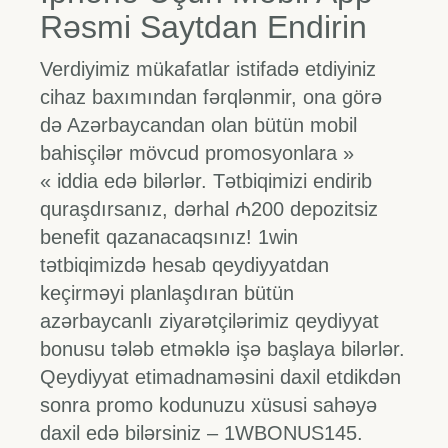
Rəsmi Saytdan Endirin
Verdiyimiz mükafatlar istifadə etdiyiniz
cihaz baxımından fərqlənmir, ona görə
də Azərbaycandan olan bütün mobil
bahisçilər mövcud promosyonlara »
« iddia edə bilərlər. Tətbiqimizi endirib
quraşdırsanız, dərhal ₼200 depozitsiz
benefit qazanacaqsınız! 1win
tətbiqimizdə hesab qeydiyyatdan
keçirməyi planlaşdıran bütün
azərbaycanlı ziyarətçilərimiz qeydiyyat
bonusu tələb etməklə işə başlaya bilərlər.
Qeydiyyat etimadnaməsini daxil etdikdən
sonra promo kodunuzu xüsusi sahəyə
daxil edə bilərsiniz – 1WBONUS145.