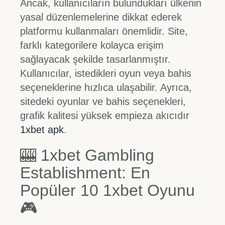
Ancak, kullanıcıların bulundukları ülkenin
yasal düzenlemelerine dikkat ederek
platformu kullanmaları önemlidir. Site,
farklı kategorilere kolayca erişim
sağlayacak şekilde tasarlanmıştır.
Kullanıcılar, istedikleri oyun veya bahis
seçeneklerine hızlıca ulaşabilir. Ayrıca,
sitedeki oyunlar ve bahis seçenekleri,
grafik kalitesi yüksek empieza akıcıdır
1xbet apk
.
🎰 1xbet Gambling
Establishment: En
Popüler 10 1xbet Oyunu
🎮