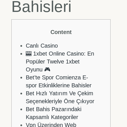
Bahisleri
Content
Canlı Casino
🎰 1xbet Online Casino: En
Popüler Twelve 1xbet
Oyunu 🎮
Bet’te Spor Comienza E-
spor Etkinliklerine Bahisler
Bet Hızlı Yatırım Ve Çekim
Seçenekleriyle Öne Çıkıyor
Bet Bahis Pazarındaki
Kapsamlı Kategoriler
Vpn Üzerinden Web