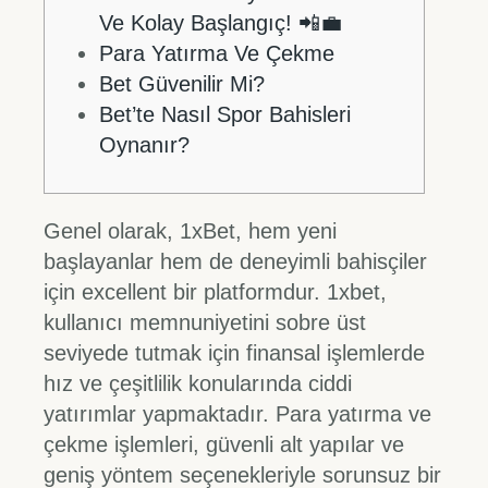
Ve Kolay Başlangıç! 📲💼
Para Yatırma Ve Çekme
Bet Güvenilir Mi?
Bet’te Nasıl Spor Bahisleri
Oynanır?
Genel olarak, 1xBet, hem yeni
başlayanlar hem de deneyimli bahisçiler
için excellent bir platformdur. 1xbet,
kullanıcı memnuniyetini sobre üst
seviyede tutmak için finansal işlemlerde
hız ve çeşitlilik konularında ciddi
yatırımlar yapmaktadır. Para yatırma ve
çekme işlemleri, güvenli alt yapılar ve
geniş yöntem seçenekleriyle sorunsuz bir