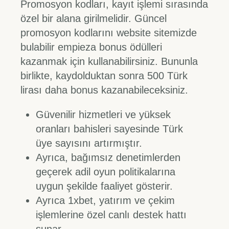
Promosyon kodları, kayıt işlemi sırasında
özel bir alana girilmelidir. Güncel
promosyon kodlarını website sitemizde
bulabilir empieza bonus ödülleri
kazanmak için kullanabilirsiniz. Bununla
birlikte, kaydolduktan sonra 500 Türk
lirası daha bonus kazanabileceksiniz.
Güvenilir hizmetleri ve yüksek
oranları bahisleri sayesinde Türk
üye sayısını artırmıştır.
Ayrıca, bağımsız denetimlerden
geçerek adil oyun politikalarına
uygun şekilde faaliyet gösterir.
Ayrıca 1xbet, yatırım ve çekim
işlemlerine özel canlı destek hattı
sunar.