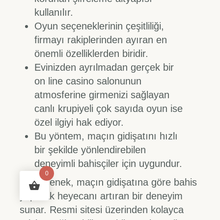
kullanılır.
Oyun seçeneklerinin çeşitliliği,
firmayı rakiplerinden ayıran en
önemli özelliklerden biridir.
Evinizden ayrılmadan gerçek bir
on line casino salonunun
atmosferine girmenizi sağlayan
canlı krupiyeli çok sayıda oyun ise
özel ilgiyi hak ediyor.
Bu yöntem, maçın gidişatını hızlı
bir şekilde yönlendirebilen
deneyimli bahisçiler için uygundur.
0
Bu seçenek, maçın gidişatına göre bahis
yaparak heyecanı artıran bir deneyim
sunar. Resmi sitesi üzerinden kolayca