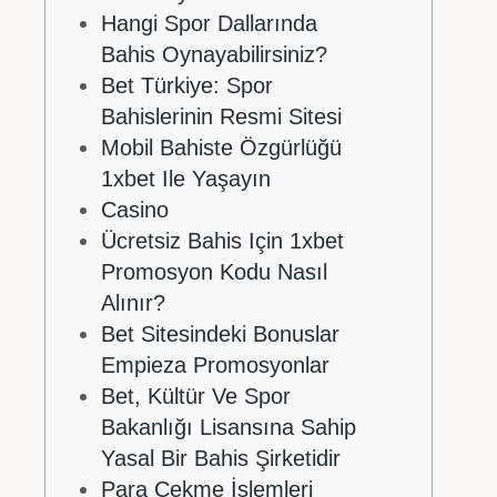
Hangi Spor Dallarında
Bahis Oynayabilirsiniz?
Bet Türkiye: Spor
Bahislerinin Resmi Sitesi
Mobil Bahiste Özgürlüğü
1xbet Ile Yaşayın
Casino
Ücretsiz Bahis Için 1xbet
Promosyon Kodu Nasıl
Alınır?
Bet Sitesindeki Bonuslar
Empieza Promosyonlar
Bet, Kültür Ve Spor
Bakanlığı Lisansına Sahip
Yasal Bir Bahis Şirketidir
Para Çekme İşlemleri