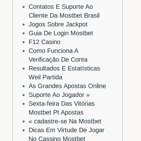
Contatos E Suporte Ao
Cliente Da Mostbet Brasil
Jogos Sobre Jackpot
Guia De Login Mostbet
F12 Casino
Como Funciona A
Verificação De Conta
Resultados E Estatísticas
Weil Partida
As Grandes Apostas Online
Suporte Ao Jogador »
Sexta-feira Das Vitórias
Mostbet Pt Apostas
« cadastre-se Na Mostbet
Dicas Em Virtude De Jogar
No Cassino Mostbet