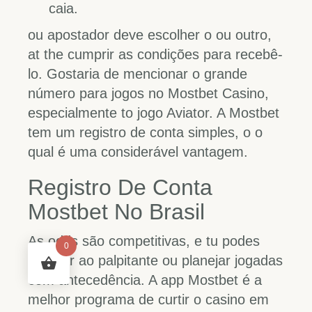
caia.
ou apostador deve escolher o ou outro,
at the cumprir as condições para recebê-
lo. Gostaria de mencionar o grande
número para jogos no Mostbet Casino,
especialmente to jogo Aviator. A Mostbet
tem um registro de conta simples, o o
qual é uma considerável vantagem.
Registro De Conta
Mostbet No Brasil
As odds são competitivas, e tu podes
0
apostar ao palpitante ou planejar jogadas
com antecedência. A app Mostbet é a
melhor programa de curtir o casino em