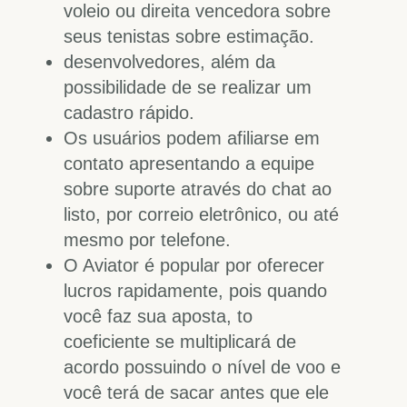
voleio ou direita vencedora sobre
seus tenistas sobre estimação.
desenvolvedores, além da
possibilidade de se realizar um
cadastro rápido.
Os usuários podem afiliarse em
contato apresentando a equipe
sobre suporte através do chat ao
listo, por correio eletrônico, ou até
mesmo por telefone.
O Aviator é popular por oferecer
lucros rapidamente, pois quando
você faz sua aposta, to
coeficiente se multiplicará de
acordo possuindo o nível de voo e
você terá de sacar antes que ele