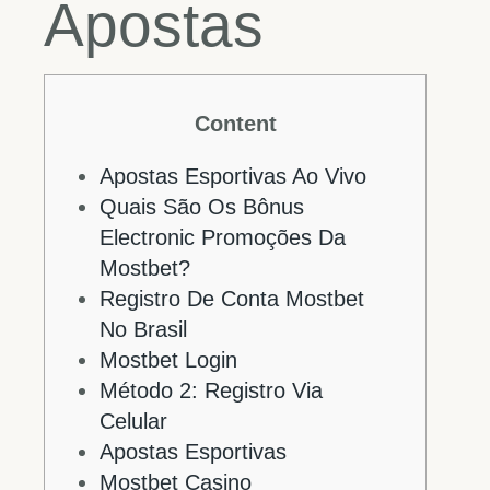
Apostas
Content
Apostas Esportivas Ao Vivo
Quais São Os Bônus
Electronic Promoções Da
Mostbet?
Registro De Conta Mostbet
No Brasil
Mostbet Login
Método 2: Registro Via
Celular
Apostas Esportivas
Mostbet Casino