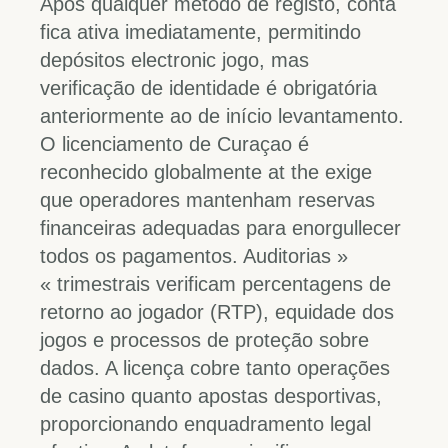
Após qualquer método de registo, conta
fica ativa imediatamente, permitindo
depósitos electronic jogo, mas
verificação de identidade é obrigatória
anteriormente ao de início levantamento.
O licenciamento de Curaçao é
reconhecido globalmente at the exige
que operadores mantenham reservas
financeiras adequadas para enorgullecer
todos os pagamentos. Auditorias »
« trimestrais verificam percentagens de
retorno ao jogador (RTP), equidade dos
jogos e processos de proteção sobre
dados. A licença cobre tanto operações
de casino quanto apostas desportivas,
proporcionando enquadramento legal