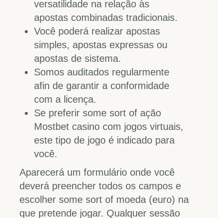
versatilidade na relação às
apostas combinadas tradicionais.
Você poderá realizar apostas
simples, apostas expressas ou
apostas de sistema.
Somos auditados regularmente
afin de garantir a conformidade
com a licença.
Se preferir some sort of ação
Mostbet casino com jogos virtuais,
este tipo de jogo é indicado para
você.
Aparecerá um formulário onde você
deverá preencher todos os campos e
escolher some sort of moeda (euro) na
que pretende jogar. Qualquer sessão