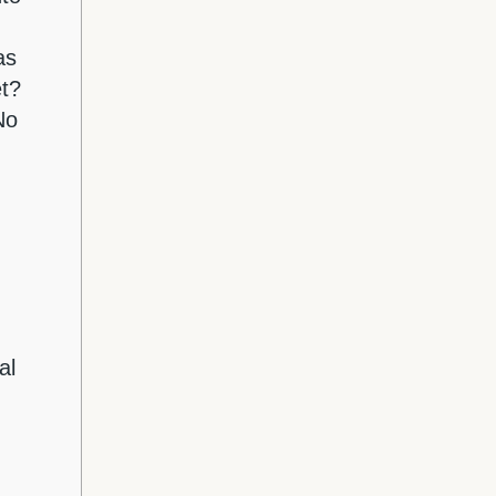
as
t?
No
al