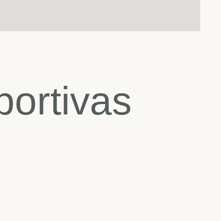
portivas