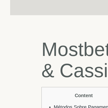
Mostbet
& Cass
Content
Métodos Sobre Pagamen