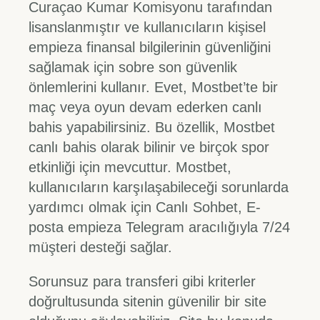
Curaçao Kumar Komisyonu tarafından
lisanslanmıştır ve kullanıcıların kişisel
empieza finansal bilgilerinin güvenliğini
sağlamak için sobre son güvenlik
önlemlerini kullanır. Evet, Mostbet’te bir
maç veya oyun devam ederken canlı
bahis yapabilirsiniz. Bu özellik, Mostbet
canlı bahis olarak bilinir ve birçok spor
etkinliği için mevcuttur. Mostbet,
kullanıcıların karşılaşabileceği sorunlarda
yardımcı olmak için Canlı Sohbet, E-
posta empieza Telegram aracılığıyla 7/24
müşteri desteği sağlar.
Sorunsuz para transferi gibi kriterler
doğrultusunda sitenin güvenilir bir site