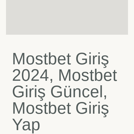
Mostbet Giriş
2024, Mostbet
Giriş Güncel,
Mostbet Giriş
Yap