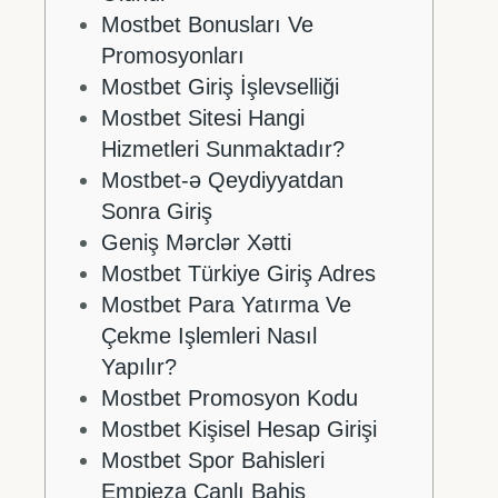
Mostbet Bonusları Ve
Promosyonları
Mostbet Giriş İşlevselliği
Mostbet Sitesi Hangi
Hizmetleri Sunmaktadır?
Mostbet-ə Qeydiyyatdan
Sonra Giriş
Geniş Mərclər Xətti
Mostbet Türkiye Giriş Adres
Mostbet Para Yatırma Ve
Çekme Işlemleri Nasıl
Yapılır?
Mostbet Promosyon Kodu
Mostbet Kişisel Hesap Girişi
Mostbet Spor Bahisleri
Empieza Canlı Bahis