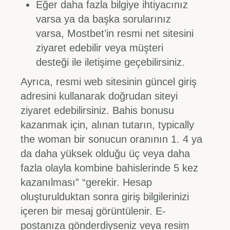
Eğer daha fazla bilgiye ihtiyacınız
varsa ya da başka sorularınız
varsa, Mostbet’in resmi net sitesini
ziyaret edebilir veya müşteri
desteği ile iletişime geçebilirsiniz.
Ayrıca, resmi web sitesinin güncel giriş
adresini kullanarak doğrudan siteyi
ziyaret edebilirsiniz. Bahis bonusu
kazanmak için, alınan tutarın, typically
the woman bir sonucun oranının 1. 4 ya
da daha yüksek olduğu üç veya daha
fazla olayla kombine bahislerinde 5 kez
kazanılması” “gerekir. Hesap
oluşturulduktan sonra giriş bilgilerinizi
içeren bir mesaj görüntülenir. E-
postanıza gönderdiyseniz veya resim