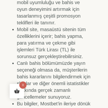
mobil uyumluluğu ve bahis ve
oyun deneyimini artırmak için
tasarlanmış çeşitli promosyon
teklifleri ile tanınır.
Mobil site, masaüstü sitenin tüm
özelliklerini içerir; bahis yapma,
para yatırma ve çekme gibi
işlemleri Türk Lirası (TL) ile
sorunsuz gerçekleştirebilirsiniz.
Canlı bahis bölümümüzde yayın
seçeneği olmasa da, müşterilerin
bahis kararlarını bilgilendirmek için
skorlar ve diğer önemli istatistikler
0
hakkında gerçek zamanlı
güncellemeler sunuyoruz.
Bu bilgiler, Mostbet’in ileriye dönük