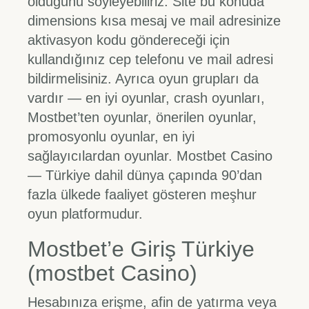
olduğunu söyleyebiliriz. Site bu konuda
dimensions kısa mesaj ve mail adresinize
aktivasyon kodu göndereceği için
kullandığınız cep telefonu ve mail adresi
bildirmelisiniz. Ayrıca oyun grupları da
vardır — en iyi oyunlar, crash oyunları,
Mostbet’ten oyunlar, önerilen oyunlar,
promosyonlu oyunlar, en iyi
sağlayıcılardan oyunlar. Mostbet Casino
— Türkiye dahil dünya çapında 90’dan
fazla ülkede faaliyet gösteren meşhur
oyun platformudur.
Mostbet’e Giriş Türkiye
(mostbet Casino)
Hesabınıza erişme, afin de yatırma veya