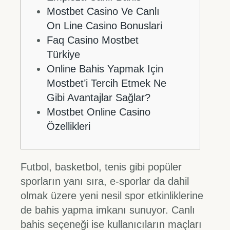
Mostbet Casino Ve Canlı
On Line Casino Bonuslari
Faq Casino Mostbet
Türkiye
Online Bahis Yapmak Için
Mostbet’i Tercih Etmek Ne
Gibi Avantajlar Sağlar?
Mostbet Online Casino
Özellikleri
Futbol, basketbol, tenis gibi popüler
sporların yanı sıra, e-sporlar da dahil
olmak üzere yeni nesil spor etkinliklerine
de bahis yapma imkanı sunuyor. Canlı
bahis seçeneği ise kullanıcıların maçları