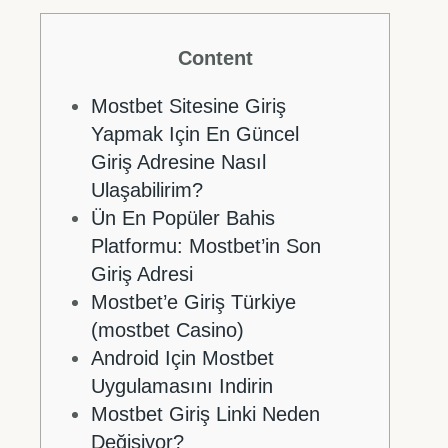
Content
Mostbet Sitesine Giriş
Yapmak Için En Güncel
Giriş Adresine Nasıl
Ulaşabilirim?
Ün En Popüler Bahis
Platformu: Mostbet’in Son
Giriş Adresi
Mostbet’e Giriş Türkiye
(mostbet Casino)
Android Için Mostbet
Uygulamasını Indirin
Mostbet Giriş Linki Neden
Değişiyor?