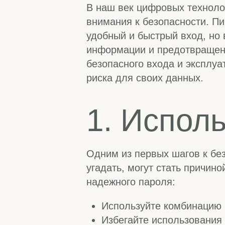
В наш век цифровых технолог
внимания к безопасности. П
удобный и быстрый вход, но
информации и предотвращени
безопасного входа и эксплу
риска для своих данных.
1. Испол
Одним из первых шагов к без
угадать, могут стать причин
надежного пароля:
Используйте комбинацию и
Избегайте использования 