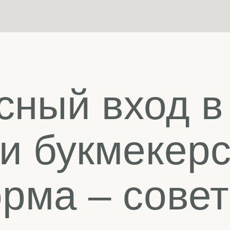
сный вход в
 и букмекер
рма – сове