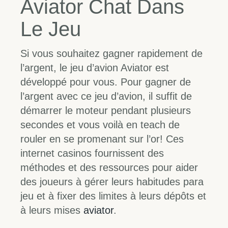
Aviator Chat Dans
Le Jeu
Si vous souhaitez gagner rapidement de
l’argent, le jeu d’avion Aviator est
développé pour vous. Pour gagner de
l’argent avec ce jeu d’avion, il suffit de
démarrer le moteur pendant plusieurs
secondes et vous voilà en teach de
rouler en se promenant sur l’or! Ces
internet casinos fournissent des
méthodes et des ressources pour aider
des joueurs à gérer leurs habitudes para
jeu et à fixer des limites à leurs dépôts et
à leurs mises
aviator
.