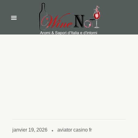
janvier 19, 2026
aviator casino fr
✦