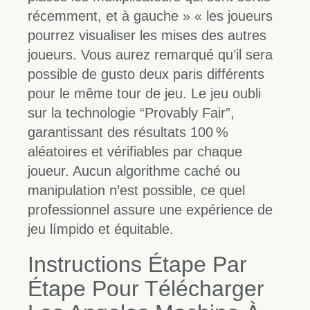
récemment, et à gauche » « les joueurs
pourrez visualiser les mises des autres
joueurs. Vous aurez remarqué qu’il sera
possible de gusto deux paris différents
pour le même tour de jeu. Le jeu oubli
sur la technologie “Provably Fair”,
garantissant des résultats 100 %
aléatoires et vérifiables par chaque
joueur. Aucun algorithme caché ou
manipulation n’est possible, ce quel
professionnel assure une expérience de
jeu límpido et équitable.
Instructions Étape Par
Étape Pour Télécharger