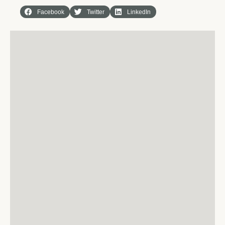
Facebook
Twitter
LinkedIn