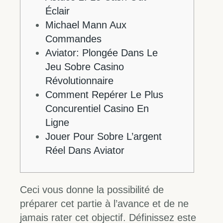
Éclair
Michael Mann Aux
Commandes
Aviator: Plongée Dans Le
Jeu Sobre Casino
Révolutionnaire
Comment Repérer Le Plus
Concurentiel Casino En
Ligne
Jouer Pour Sobre L’argent
Réel Dans Aviator
Ceci vous donne la possibilité de
préparer cet partie à l’avance et de ne
jamais rater cet objectif. Définissez este