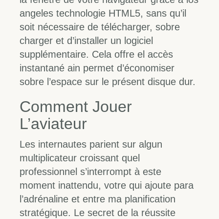
angeles technologie HTML5, sans qu’il
soit nécessaire de télécharger, sobre
charger et d’installer un logiciel
supplémentaire. Cela offre el accès
instantané ain permet d’économiser
sobre l’espace sur le présent disque dur.
Comment Jouer
L’aviateur
Les internautes parient sur algun
multiplicateur croissant quel
professionnel s’interrompt à este
moment inattendu, votre qui ajoute para
l’adrénaline et entre ma planification
stratégique. Le secret de la réussite