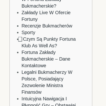
Bukmacherskie?
Zakłady Live W Ofercie
Fortuny
Recenzje Bukmacherów
Sporty
⃣ Czym Są Punkty Fortuna
Klub As Well As?
Fortuna Zakłady
Bukmacherskie – Dane
Kontaktowe
Legalni Bukmacherzy W
Polsce, Posiadający
Zezwolenie Ministra
Finansów
Intuicyjna Nawigacja I
Płynność Gry – Obstawiaj