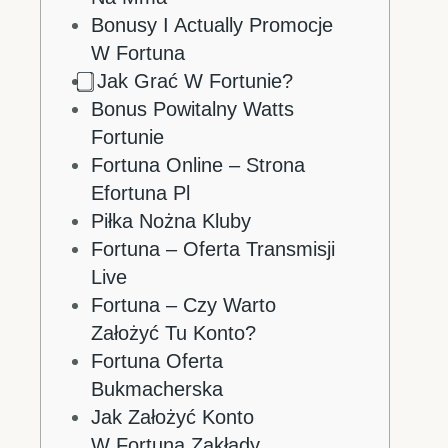
Bonusy I Actually Promocje
W Fortuna
⃣ Jak Grać W Fortunie?
Bonus Powitalny Watts
Fortunie
Fortuna Online – Strona
Efortuna Pl
Piłka Nożna Kluby
Fortuna – Oferta Transmisji
Live
Fortuna – Czy Warto
Założyć Tu Konto?
Fortuna Oferta
Bukmacherska
Jak Założyć Konto
W Fortuna Zakłady