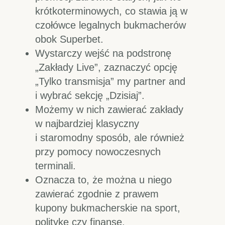
krótkoterminowych, co stawia ją w
czołówce legalnych bukmacherów
obok Superbet.
Wystarczy wejść na podstronę
„Zakłady Live”, zaznaczyć opcję
„Tylko transmisja” my partner and
i wybrać sekcję „Dzisiaj”.
Możemy w nich zawierać zakłady
w najbardziej klasyczny
i staromodny sposób, ale również
przy pomocy nowoczesnych
terminali.
Oznacza to, że można u niego
zawierać zgodnie z prawem
kupony bukmacherskie na sport,
politykę czy finanse.