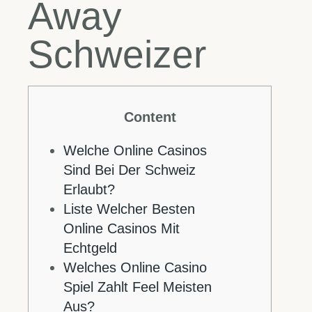
Away
Schweizer
Content
Welche Online Casinos
Sind Bei Der Schweiz
Erlaubt?
Liste Welcher Besten
Online Casinos Mit
Echtgeld
Welches Online Casino
Spiel Zahlt Feel Meisten
Aus?