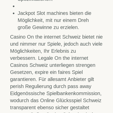
Jackpot Slot machines bieten die
Möglichkeit, mit nur einem Dreh
große Gewinne zu erzielen.
Casino On the internet Schweiz bietet nie
und nimmer nur Spiele, jedoch auch viele
Möglichkeiten, Ihr Erlebnis zu
verbessern. Legale On the internet
Casinos Schweiz unterliegen strengen
Gesetzen, expire ein faires Spiel
garantieren. Für allesamt Anbieter gilt
perish Regulierung durch pass away
Eidgenössische Spielbankenkommission,
wodurch das Online Glücksspiel Schweiz
transparent ebenso sicher gestaltet