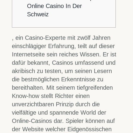
Online Casino In Der
Schweiz
, ein Casino-Experte mit zwölf Jahren
einschlägiger Erfahrung, teilt auf dieser
Internetseite sein reiches Wissen. Er ist
dafür bekannt, Casinos umfassend und
akribisch zu testen, um seinen Lesern
die bestmöglichen Erkenntnisse zu
bereithalten. Mit seinem tiefgreifenden
Know-how stellt Richter einen
unverzichtbaren Prinzip durch die
vielfältige und spannende World der
Online-Casinos dar. Spieler können auf
der Website welcher Eidgenössischen