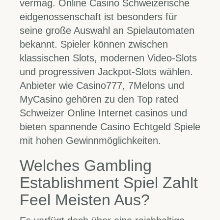
vermag. Online Casino Schweizerische
eidgenossenschaft ist besonders für
seine große Auswahl an Spielautomaten
bekannt. Spieler können zwischen
klassischen Slots, modernen Video-Slots
und progressiven Jackpot-Slots wählen.
Anbieter wie Casino777, 7Melons und
MyCasino gehören zu den Top rated
Schweizer Online Internet casinos und
bieten spannende Casino Echtgeld Spiele
mit hohen Gewinnmöglichkeiten.
Welches Gambling
Establishment Spiel Zahlt
Feel Meisten Aus?