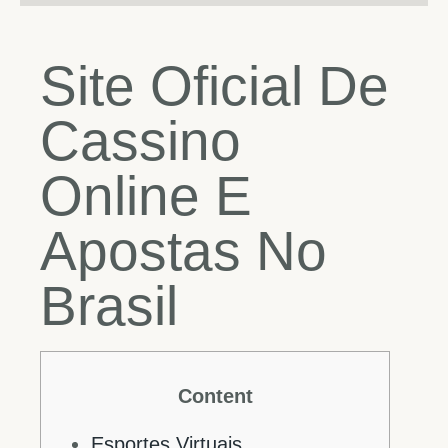
Site Oficial De
Cassino
Online E
Apostas No
Brasil
Content
Esportes Virtuais