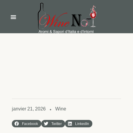
janvier 21, 2026
Wine
✦
Facebook
Twitter
LinkedIn