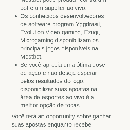
bot e um supplier ao vivo.
Os conhecidos desenvolvedores
de software program Yggdrasil,
Evolution Video gaming, Ezugi,
Microgaming disponibilizam os
principais jogos disponíveis na
Mostbet.
Se você aprecia uma ótima dose
de ação e não deseja esperar
pelos resultados do jogo,
disponibilizar suas apostas na
área de esportes ao vivo é a
melhor opção de todas.
Você terá an opportunity sobre ganhar
suas apostas enquanto recebe