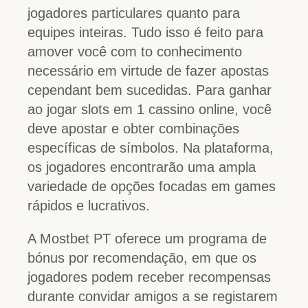
jogadores particulares quanto para
equipes inteiras. Tudo isso é feito para
amover você com to conhecimento
necessário em virtude de fazer apostas
cependant bem sucedidas. Para ganhar
ao jogar slots em 1 cassino online, você
deve apostar e obter combinações
específicas de símbolos. Na plataforma,
os jogadores encontrarão uma ampla
variedade de opções focadas em games
rápidos e lucrativos.
A Mostbet PT oferece um programa de
bónus por recomendação, em que os
jogadores podem receber recompensas
durante convidar amigos a se registarem