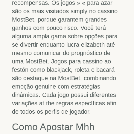
recompensas. Os jogos » « para azar
são os mais visitados simply no cassino
MostBet, porque garantem grandes
ganhos com pouco risco. Você terá
alguma ampla gama sobre opções para
se divertir enquanto lucra elizabeth até
mesmo comunicar do prognóstico de
uma MostBet. Jogos para cassino ao
festón como blackjack, roleta e bacará
são destaque na MostBet, combinando
emoção genuine com estratégias
dinâmicas. Cada jogo possui diferentes
variações at the regras específicas afin
de todos os perfis de jogador.
Como Apostar Mhh