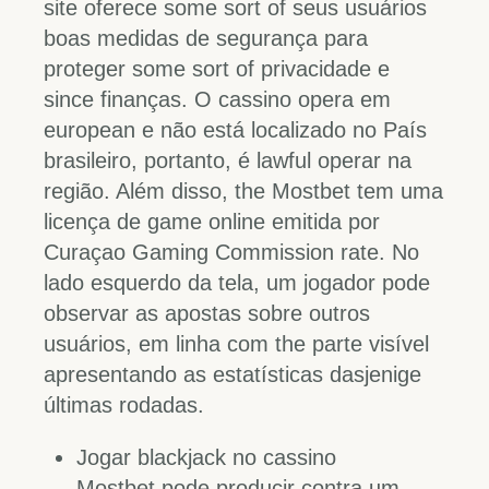
site oferece some sort of seus usuários
boas medidas de segurança para
proteger some sort of privacidade e
since finanças. O cassino opera em
european e não está localizado no País
brasileiro, portanto, é lawful operar na
região. Além disso, the Mostbet tem uma
licença de game online emitida por
Curaçao Gaming Commission rate. No
lado esquerdo da tela, um jogador pode
observar as apostas sobre outros
usuários, em linha com the parte visível
apresentando as estatísticas dasjenige
últimas rodadas.
Jogar blackjack no cassino
Mostbet pode producir contra um