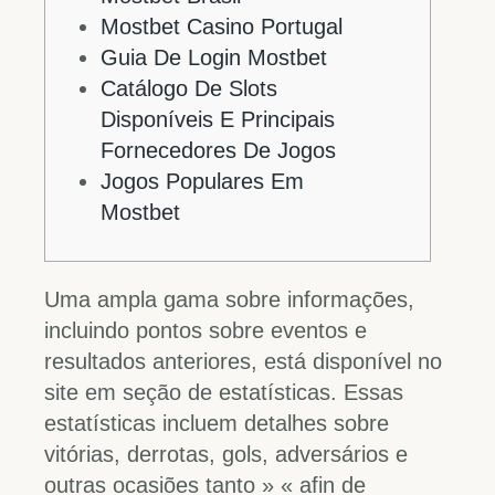
Mostbet Casino Portugal
Guia De Login Mostbet
Catálogo De Slots
Disponíveis E Principais
Fornecedores De Jogos
Jogos Populares Em
Mostbet
Uma ampla gama sobre informações,
incluindo pontos sobre eventos e
resultados anteriores, está disponível no
site em seção de estatísticas. Essas
estatísticas incluem detalhes sobre
vitórias, derrotas, gols, adversários e
outras ocasiões tanto » « afin de