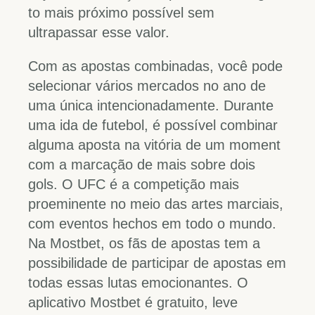
to mais próximo possível sem
ultrapassar esse valor.
Com as apostas combinadas, você pode
selecionar vários mercados no ano de
uma única intencionadamente. Durante
uma ida de futebol, é possível combinar
alguma aposta na vitória de um moment
com a marcação de mais sobre dois
gols. O UFC é a competição mais
proeminente no meio das artes marciais,
com eventos hechos em todo o mundo.
Na Mostbet, os fãs de apostas tem a
possibilidade de participar de apostas em
todas essas lutas emocionantes. O
aplicativo Mostbet é gratuito, leve