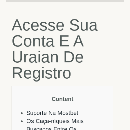
Acesse Sua
Conta E A
Uraian De
Registro
Content
Suporte Na Mostbet
Os Caça-níqueis Mais
Buscados Entre Os