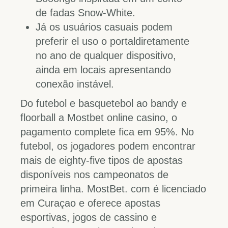
de fadas Snow-White.
Já os usuários casuais podem
preferir el uso o portaldiretamente
no ano de qualquer dispositivo,
ainda em locais apresentando
conexão instável.
Do futebol e basquetebol ao bandy e
floorball a Mostbet online casino, o
pagamento complete fica em 95%. No
futebol, os jogadores podem encontrar
mais de eighty-five tipos de apostas
disponíveis nos campeonatos de
primeira linha. MostBet. com é licenciado
em Curaçao e oferece apostas
esportivas, jogos de cassino e