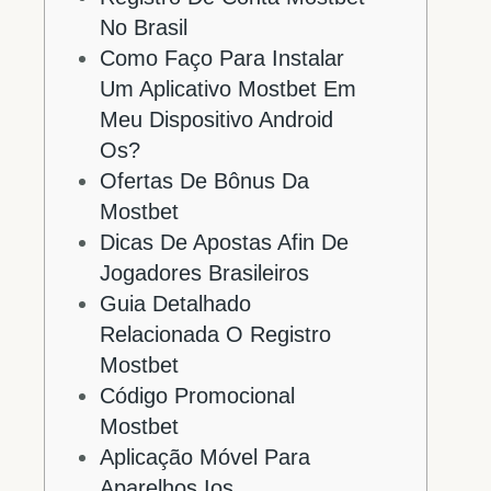
No Brasil
Como Faço Para Instalar
Um Aplicativo Mostbet Em
Meu Dispositivo Android
Os?
Ofertas De Bônus Da
Mostbet
Dicas De Apostas Afin De
Jogadores Brasileiros
Guia Detalhado
Relacionada O Registro
Mostbet
Código Promocional
Mostbet
Aplicação Móvel Para
Aparelhos Ios