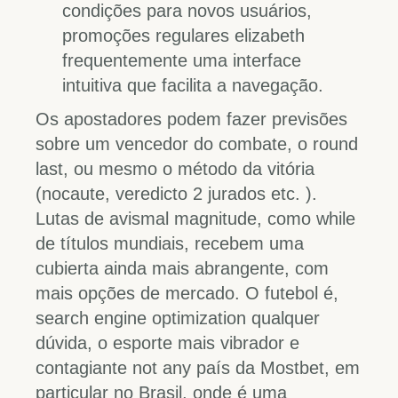
condições para novos usuários,
promoções regulares elizabeth
frequentemente uma interface
intuitiva que facilita a navegação.
Os apostadores podem fazer previsões
sobre um vencedor do combate, o round
last, ou mesmo o método da vitória
(nocaute, veredicto 2 jurados etc. ).
Lutas de avismal magnitude, como while
de títulos mundiais, recebem uma
cubierta ainda mais abrangente, com
mais opções de mercado. O futebol é,
search engine optimization qualquer
dúvida, o esporte mais vibrador e
contagiante not any país da Mostbet, em
particular no Brasil, onde é uma