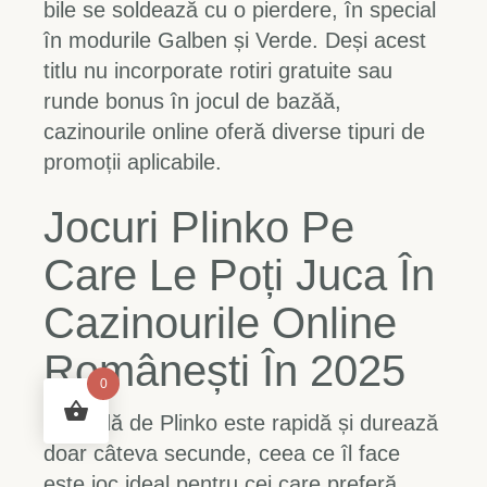
bile se soldează cu o pierdere, în special
în modurile Galben și Verde. Deși acest
titlu nu incorporate rotiri gratuite sau
runde bonus în jocul de bazăă,
cazinourile online oferă diverse tipuri de
promoții aplicabile.
Jocuri Plinko Pe
Care Le Poți Juca În
Cazinourile Online
Românești În 2025
0
O rundă de Plinko este rapidă și durează
doar câteva secunde, ceea ce îl face
este joc ideal pentru cei care preferă