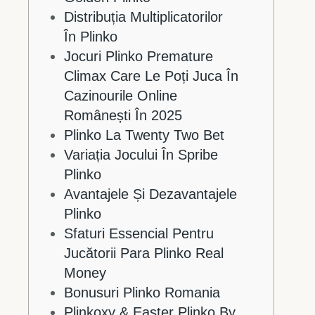
Distribuția Multiplicatorilor
În Plinko
Jocuri Plinko Premature
Climax Care Le Poți Juca În
Cazinourile Online
Românești În 2025
Plinko La Twenty Two Bet
Variația Jocului În Spribe
Plinko
Avantajele Și Dezavantajele
Plinko
Sfaturi Essencial Pentru
Jucătorii Para Plinko Real
Money
Bonusuri Plinko Romania
Plinkoxy & Easter Plinko By