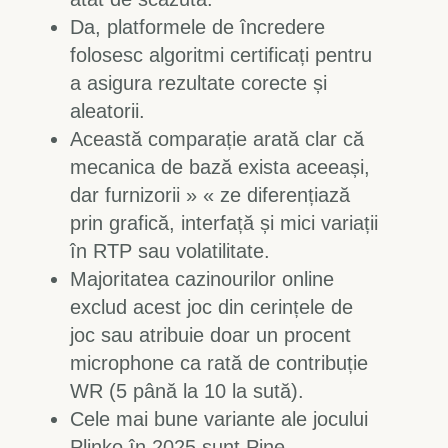
Da, platformele de încredere
folosesc algoritmi certificați pentru
a asigura rezultate corecte și
aleatorii.
Această comparație arată clar că
mecanica de bază exista aceeași,
dar furnizorii » « ze diferențiază
prin grafică, interfață și mici variații
în RTP sau volatilitate.
Majoritatea cazinourilor online
exclud acest joc din cerințele de
joc sau atribuie doar un procent
microphone ca rată de contribuție
WR (5 până la 10 la sută).
Cele mai bune variante ale jocului
Plinko în 2025 sunt Pine