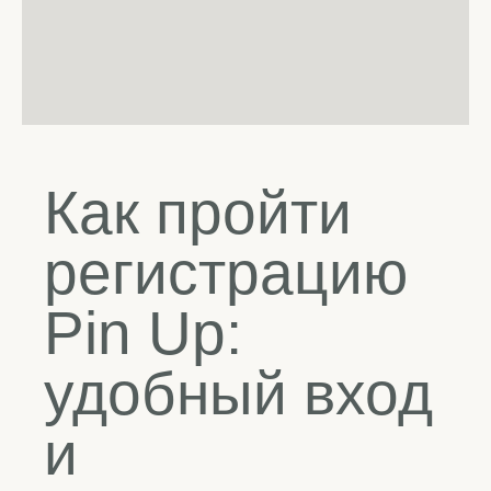
Как пройти
регистрацию
Pin Up:
удобный вход
и