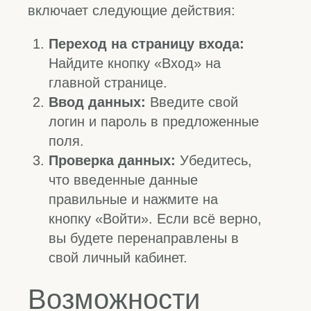
включает следующие действия:
Переход на страницу входа:
Найдите кнопку «Вход» на
главной странице.
Ввод данных:
Введите свой
логин и пароль в предложенные
поля.
Проверка данных:
Убедитесь,
что введенные данные
правильные и нажмите на
кнопку «Войти». Если всё верно,
вы будете перенаправлены в
свой личный кабинет.
Возможности