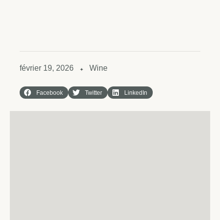
février 19, 2026
Wine
✦
Facebook
Twitter
LinkedIn