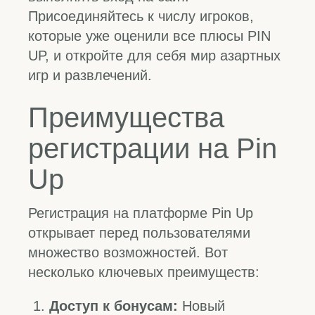
Присоединяйтесь к числу игроков,
которые уже оценили все плюсы PIN
UP, и откройте для себя мир азартных
игр и развлечений.
Преимущества
регистрации на Pin
Up
Регистрация на платформе Pin Up
открывает перед пользователями
множество возможностей. Вот
несколько ключевых преимуществ:
Доступ к бонусам:
Новый