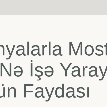
yalarla Mos
Nə İşə Yaray
ün Faydası