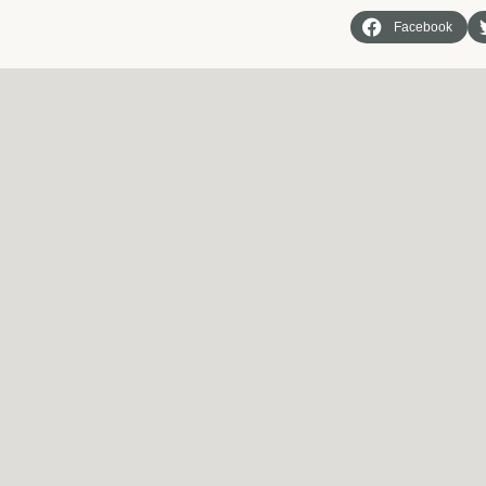
Facebook