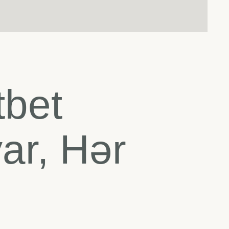
tbet
ar, Hər