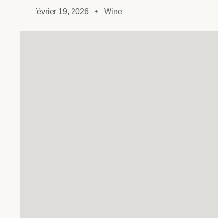
février 19, 2026
Wine
✦