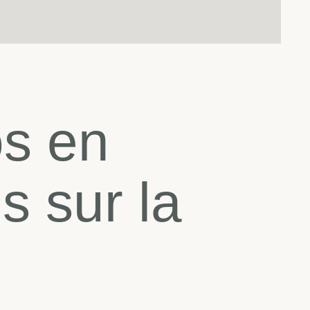
os en
s sur la