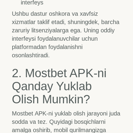
interfeys
Ushbu dastur oshkora va xavfsiz
xizmatlar taklif etadi, shuningdek, barcha
zaruriy litsenziyalarga ega. Uning oddiy
interfeysi foydalanuvchilar uchun
platformadan foydalanishni
osonlashtiradi.
2. Mostbet APK-ni
Qanday Yuklab
Olish Mumkin?
Mostbet APK-ni yuklab olish jarayoni juda
sodda va tez. Quyidagi bosqichlarni
amalga oshirib, mobil qurilmangizga