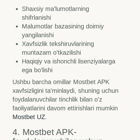
Shaxsiy ma’lumotlarning
shifrlanishi
Malumotlar bazasining doimiy
yangilanishi
Xavfsizlik tekshiruvlarining
muntazam o’tkazilishi
Haqiqiy va ishonchli lisenziyalarga
ega boʻlishi
Ushbu barcha omillar Mostbet APK
xavfsizligini ta’minlaydi, shuning uchun
foydalanuvchilar tinchlik bilan o’z
faoliyatlarini davom ettirishlari mumkin
Mostbet UZ
.
4. Mostbet APK-