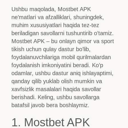
Ushbu maqolada, Mostbet APK
ne’matlari va afzalliklari, shuningdek,
muhim xususiyatlari haqida tez-tez
beriladigan savollarni tushuntirib o’tamiz.
Mostbet APK – bu onlayn qimor va sport
tikish uchun qulay dastur bo’lib,
foydalanuvchilariga mobil qurilmalardan
foydalanish imkoniyatini beradi. Ko’p
odamlar, ushbu dastur aniq ishlayaptimi,
qanday qilib yuklab olish mumkin va
xavfsizlik masalalari haqida savollar
berishadi. Keling, ushbu savollarga
batafsil javob bera boshlaymiz.
1. Mostbet APK