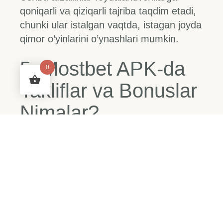
qoniqarli va qiziqarli tajriba taqdim etadi,
chunki ular istalgan vaqtda, istagan joyda
qimor o’yinlarini o’ynashlari mumkin.
5. Mostbet APK-da
0
Takliflar va Bonuslar
Nimalar?
Mostbet APK dasturida turli xil bonuslar
va takliflar taqdim etiladi, ular esa
foydalanuvchilarga o’z tikishlari va
o’yinlaridan ko’proq foyda olish imkonini
beradi. Quyida ba’zi takliflar:
Yangi foydalanuvchilar uchun