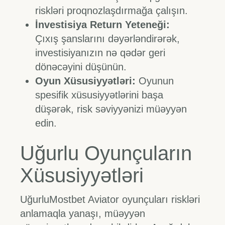
riskləri proqnozlaşdırmağa çalışın.
İnvestisiya Return Yeteneği:
Çıxış şanslarını dəyərləndirərək,
investisiyanızın nə qədər geri
dönəcəyini düşünün.
Oyun Xüsusiyyətləri:
Oyunun
spesifik xüsusiyyətlərini başa
düşərək, risk səviyyənizi müəyyən
edin.
Uğurlu Oyunçuların
Xüsusiyyətləri
UğurluMostbet Aviator oyunçuları riskləri
anlamaqla yanaşı, müəyyən