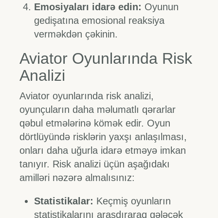
Emosiyaları idarə edin:
Oyunun
gedişatına emosional reaksiya
verməkdən çəkinin.
Aviator Oyunlarında Risk
Analizi
Aviator oyunlarında risk analizi,
oyunçuların daha məlumatlı qərarlar
qəbul etmələrinə kömək edir. Oyun
dörtlüyündə risklərin yaxşı anlaşılması,
onları daha uğurla idarə etməyə imkan
tanıyır. Risk analizi üçün aşağıdakı
amilləri nəzərə almalısınız:
Statistikalar:
Keçmiş oyunların
statistikalarını araşdıraraq gələcək