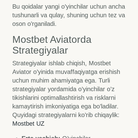
Bu qoidalar yangi o’yinchilar uchun ancha
tushunarli va qulay, shuning uchun tez va
oson o’rganiladi.
Mostbet Aviatorda
Strategiyalar
Strategiyalar ishlab chiqish, Mostbet
Aviator o’yinida muvaffaqiyatga erishish
uchun muhim ahamiyatga ega. Turli
strategiyalar yordamida o’yinchilar o’z
tikishlarini optimallashtirish va risklarni
kamaytirish imkoniyatiga ega bo’ladilar.
Quyidagi strategiyalarni ko’rib chiqaylik:
Mostbet UZ