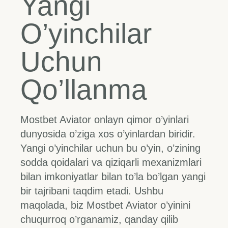
Yangi
O’yinchilar
Uchun
Qo’llanma
Mostbet Aviator onlayn qimor o’yinlari
dunyosida o’ziga xos o’yinlardan biridir.
Yangi o’yinchilar uchun bu o’yin, o’zining
sodda qoidalari va qiziqarli mexanizmlari
bilan imkoniyatlar bilan to’la bo’lgan yangi
bir tajribani taqdim etadi. Ushbu
maqolada, biz Mostbet Aviator o’yinini
chuqurroq o’rganamiz, qanday qilib