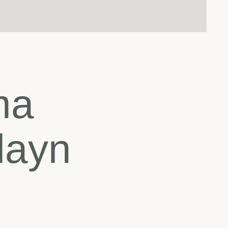
ma
layn