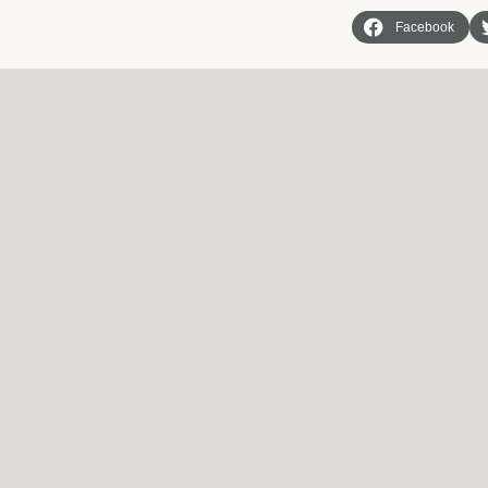
Facebook