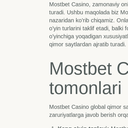
Mostbet Casino, zamonaviy onlay
turadi. Ushbu maqolada biz Most
nazaridan ko’rib chiqamiz. Onla
o’yin turlarini taklif etadi, balk
o’yinchiga yoqadigan xususiyatl
qimor saytlardan ajratib turadi.
Mostbet C
tomonlari
Mostbet Casino global qimor sa
zaruriyatlarga javob berish orqa