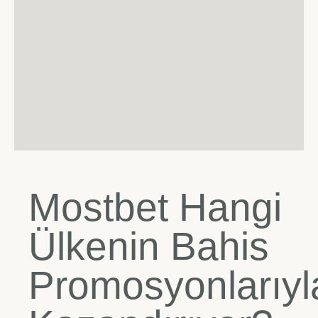
Mostbet Hangi
Ülkenin Bahis
Promosyonlarıyl