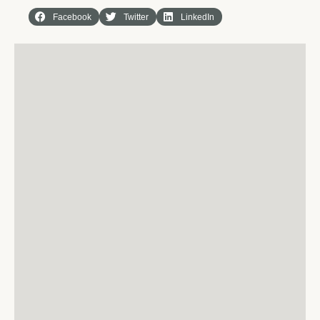
Facebook
Twitter
LinkedIn