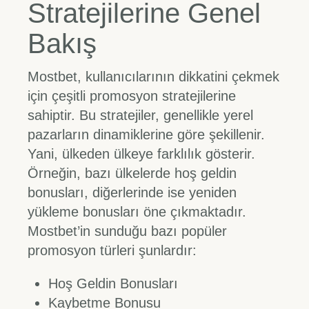
Stratejilerine Genel
Bakış
Mostbet, kullanıcılarının dikkatini çekmek
için çeşitli promosyon stratejilerine
sahiptir. Bu stratejiler, genellikle yerel
pazarların dinamiklerine göre şekillenir.
Yani, ülkeden ülkeye farklılık gösterir.
Örneğin, bazı ülkelerde hoş geldin
bonusları, diğerlerinde ise yeniden
yükleme bonusları öne çıkmaktadır.
Mostbet’in sunduğu bazı popüler
promosyon türleri şunlardır:
Hoş Geldin Bonusları
Kaybetme Bonusu