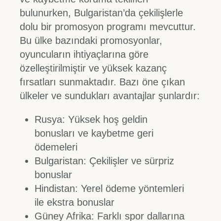
bulunurken, Bulgaristan’da çekilişlerle
dolu bir promosyon programı mevcuttur.
Bu ülke bazındaki promosyonlar,
oyuncuların ihtiyaçlarına göre
özelleştirilmiştir ve yüksek kazanç
fırsatları sunmaktadır. Bazı öne çıkan
ülkeler ve sundukları avantajlar şunlardır:
Rusya: Yüksek hoş geldin
bonusları ve kaybetme geri
ödemeleri
Bulgaristan: Çekilişler ve sürpriz
bonuslar
Hindistan: Yerel ödeme yöntemleri
ile ekstra bonuslar
Güney Afrika: Farklı spor dallarına