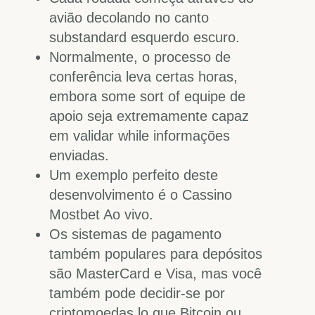
avião decolando no canto
substandard esquerdo escuro.
Normalmente, o processo de
conferência leva certas horas,
embora some sort of equipe de
apoio seja extremamente capaz
em validar while informações
enviadas.
Um exemplo perfeito deste
desenvolvimento é o Cassino
Mostbet Ao vivo.
Os sistemas de pagamento
também populares para depósitos
são MasterCard e Visa, mas você
também pode decidir-se por
criptomoedas lo que Bitcoin ou