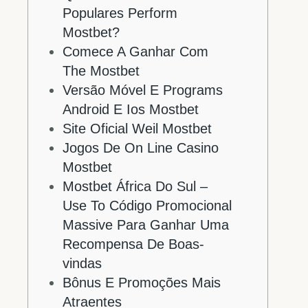
Populares Perform
Mostbet?
Comece A Ganhar Com
The Mostbet
Versão Móvel E Programs
Android E Ios Mostbet
Site Oficial Weil Mostbet
Jogos De On Line Casino
Mostbet
Mostbet África Do Sul –
Use To Código Promocional
Massive Para Ganhar Uma
Recompensa De Boas-
vindas
Bônus E Promoções Mais
Atraentes