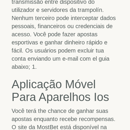
transmissão entre dispositivo do
utilizador e servidores da trampolín.
Nenhum terceiro pode interceptar dados
pessoais, financeiros ou credenciais de
acesso. Você pode fazer apostas
esportivas e ganhar dinheiro rápido e
fácil. Os usuários podem excluir tua
conta enviando um e-mail com el guia
abaixo; 1.
Aplicação Móvel
Para Aparelhos Ios
Você terá the chance de ganhar suas
apostas enquanto recebe recompensas.
O site da MostBet está disponível na