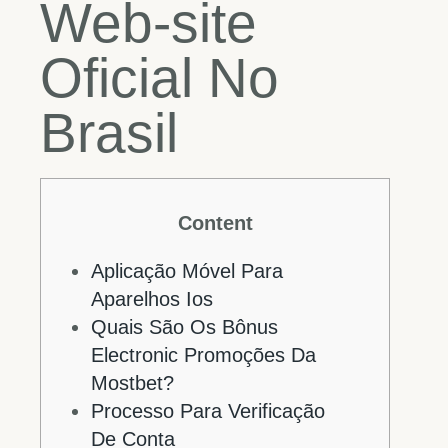
Web-site
Oficial No
Brasil
Content
Aplicação Móvel Para
Aparelhos Ios
Quais São Os Bônus
Electronic Promoções Da
Mostbet?
Processo Para Verificação
De Conta