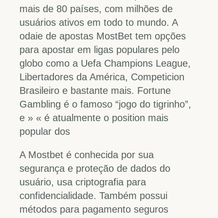
mais de 80 países, com milhões de
usuários ativos em todo to mundo. A
odaie de apostas MostBet tem opções
para apostar em ligas populares pelo
globo como a Uefa Champions League,
Libertadores da América, Competicion
Brasileiro e bastante mais. Fortune
Gambling é o famoso “jogo do tigrinho”,
e » « é atualmente o position mais
popular dos
A Mostbet é conhecida por sua
segurança e proteção de dados do
usuário, usa criptografia para
confidencialidade. Também possui
métodos para pagamento seguros