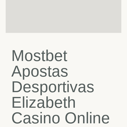
Mostbet
Apostas
Desportivas
Elizabeth
Casino Online