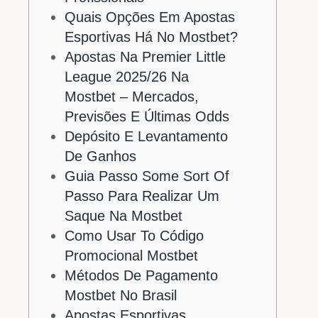
Quais Opções Em Apostas
Esportivas Há No Mostbet?
Apostas Na Premier Little
League 2025/26 Na
Mostbet – Mercados,
Previsões E Últimas Odds
Depósito E Levantamento
De Ganhos
Guia Passo Some Sort Of
Passo Para Realizar Um
Saque Na Mostbet
Como Usar To Código
Promocional Mostbet
Métodos De Pagamento
Mostbet No Brasil
Apostas Esportivas