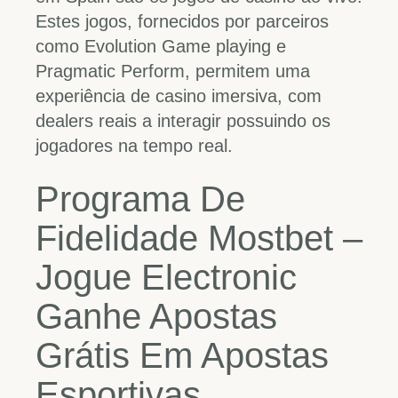
Estes jogos, fornecidos por parceiros
como Evolution Game playing e
Pragmatic Perform, permitem uma
experiência de casino imersiva, com
dealers reais a interagir possuindo os
jogadores na tempo real.
Programa De
Fidelidade Mostbet –
Jogue Electronic
Ganhe Apostas
Grátis Em Apostas
Esportivas