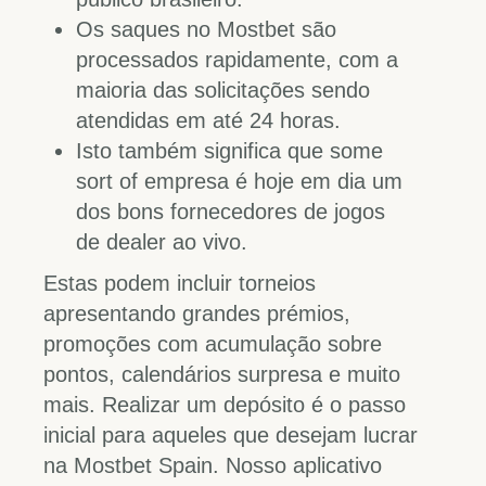
Os saques no Mostbet são
processados rapidamente, com a
maioria das solicitações sendo
atendidas em até 24 horas.
Isto também significa que some
sort of empresa é hoje em dia um
dos bons fornecedores de jogos
de dealer ao vivo.
Estas podem incluir torneios
apresentando grandes prémios,
promoções com acumulação sobre
pontos, calendários surpresa e muito
mais. Realizar um depósito é o passo
inicial para aqueles que desejam lucrar
na Mostbet Spain. Nosso aplicativo