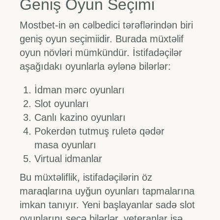
Geniş Oyun Seçimi
Mostbet-in ən cəlbedici tərəflərindən biri
geniş oyun seçimiidir. Burada müxtəlif
oyun növləri mümkündür. İstifadəçilər
aşağıdakı oyunlarla əylənə bilərlər:
İdman mərc oyunları
Slot oyunları
Canlı kazino oyunları
Pokerdən tutmuş ruletə qədər
masa oyunları
Virtual idmanlar
Bu müxtəliflik, istifadəçilərin öz
maraqlarına uyğun oyunları tapmalarına
imkan tanıyır. Yeni başlayanlar sadə slot
oyunlarını seçə bilərlər, veteranlar isə