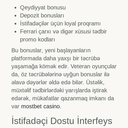
Qeydiyyat bonusu
Depozit bonusları
İstifadəçilər üçün loyal proqramı
Ferrari çarxı və digər xüsusi tədbir
promo kodları
Bu bonuslar, yeni başlayanların
platformada daha yaxşı bir təcrübə
yaşamağa kömək edir. Veteran oyunçular
da, öz təcrübələrinə uyğun bonuslar ilə
əlavə dəyərlər əldə edə bilər. Üstəlik,
müxtəlif tədbirlərdəki yarışlarda iştirak
edərək, mükafatlar qazanmaq imkanı da
var
mostbet casino
.
İstifadəçi Dostu İnterfeys