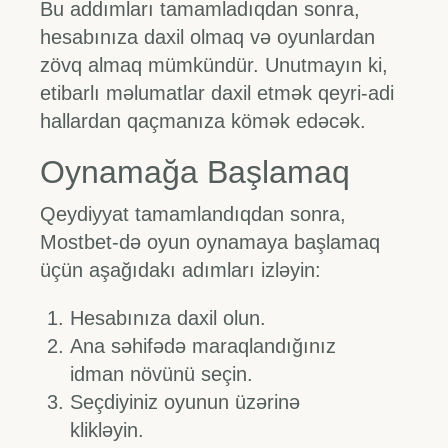
Bu addımları tamamladıqdan sonra,
hesabınıza daxil olmaq və oyunlardan
zövq almaq mümkündür. Unutmayın ki,
etibarlı məlumatlar daxil etmək qeyri-adi
hallardan qaçmanıza kömək edəcək.
Oynamağa Başlamaq
Qeydiyyat tamamlandıqdan sonra,
Mostbet-də oyun oynamaya başlamaq
üçün aşağıdakı adımları izləyin:
Hesabınıza daxil olun.
Ana səhifədə maraqlandığınız
idman növünü seçin.
Seçdiyiniz oyunun üzərinə
klikləyin.