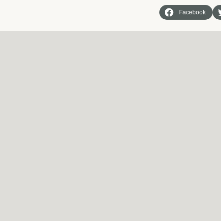
Facebook