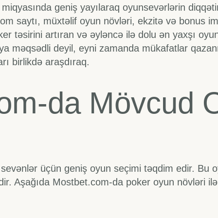
a miqyasında geniş yayılaraq oyunsevərlərin diqqət
m saytı, müxtəlif oyun növləri, ekzitə və bonus im
 təsirini artıran və əyləncə ilə dolu ən yaxşı oyu
ya məqsədli deyil, eyni zamanda mükafatlar qazanma
ı birlikdə araşdıraq.
com-da Mövcud 
vənlər üçün geniş oyun seçimi təqdim edir. Bu oyu
 edir. Aşağıda Mostbet.com-da poker oyun növləri ilə