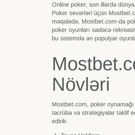
Online poker, son illərdə düny
Poker sevərləri üçün Mostbet.co
məqalədə, Mostbet.com-da poker
poker oyunları sadəcə rekreasi
bu sistemdə ən populyar oyunlar
Mostbet.
Növləri
Mostbet.com, poker oynamağı se
təcrübə və strategiyalar təklif
edirik: