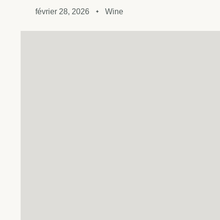
février 28, 2026
Wine
✦