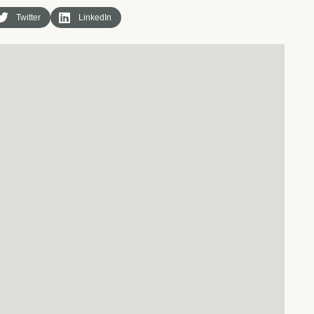
Twitter
LinkedIn