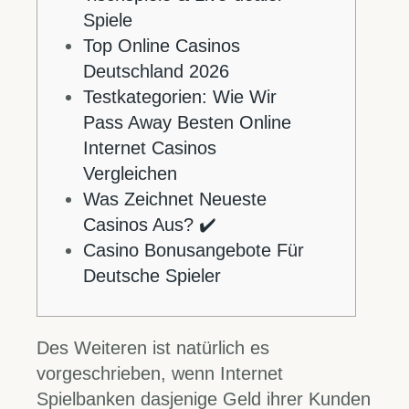
Spiele
Top Online Casinos
Deutschland 2026
Testkategorien: Wie Wir
Pass Away Besten Online
Internet Casinos
Vergleichen
Was Zeichnet Neueste
Casinos Aus? ✔️
Casino Bonusangebote Für
Deutsche Spieler
Des Weiteren ist natürlich es
vorgeschrieben, wenn Internet
Spielbanken dasjenige Geld ihrer Kunden