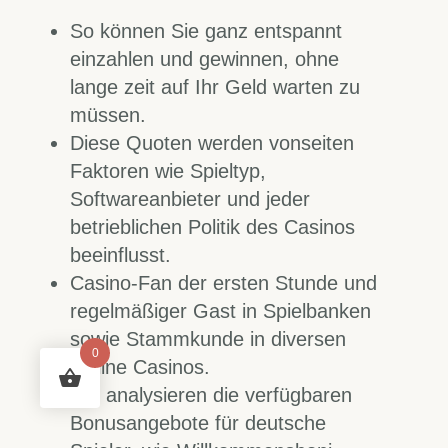
So können Sie ganz entspannt
einzahlen und gewinnen, ohne
lange zeit auf Ihr Geld warten zu
müssen.
Diese Quoten werden vonseiten
Faktoren wie Spieltyp,
Softwareanbieter und jeder
betrieblichen Politik des Casinos
beeinflusst.
Casino-Fan der ersten Stunde und
regelmäßiger Gast in Spielbanken
sowie Stammkunde in diversen
0
Online Casinos.
Wir analysieren die verfügbaren
Bonusangebote für deutsche