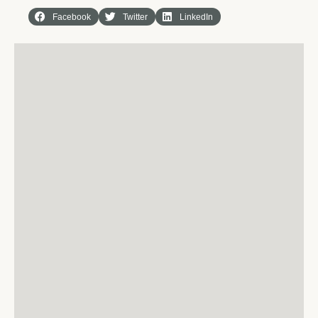
Facebook
Twitter
LinkedIn