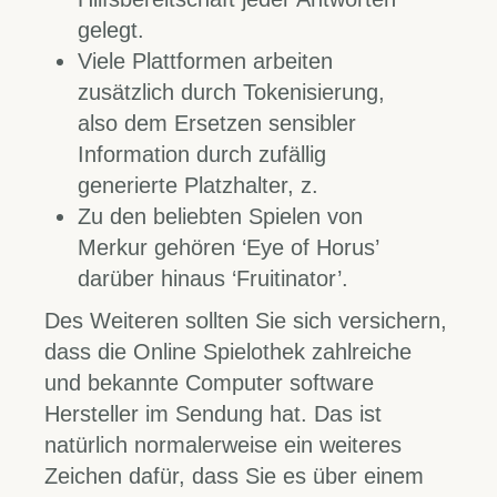
gelegt.
Viele Plattformen arbeiten
zusätzlich durch Tokenisierung,
also dem Ersetzen sensibler
Information durch zufällig
generierte Platzhalter, z.
Zu den beliebten Spielen von
Merkur gehören ‘Eye of Horus’
darüber hinaus ‘Fruitinator’.
Des Weiteren sollten Sie sich versichern,
dass die Online Spielothek zahlreiche
und bekannte Computer software
Hersteller im Sendung hat. Das ist
natürlich normalerweise ein weiteres
Zeichen dafür, dass Sie es über einem