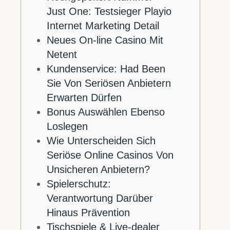
Just One: Testsieger Playio
Internet Marketing Detail
Neues On-line Casino Mit
Netent
Kundenservice: Had Been
Sie Von Seriösen Anbietern
Erwarten Dürfen
Bonus Auswählen Ebenso
Loslegen
Wie Unterscheiden Sich
Seriöse Online Casinos Von
Unsicheren Anbietern?
Spielerschutz:
Verantwortung Darüber
Hinaus Prävention
Tischspiele & Live-dealer