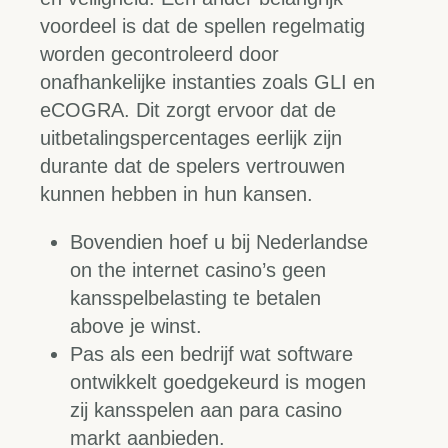
voordeel is dat de spellen regelmatig
worden gecontroleerd door
onafhankelijke instanties zoals GLI en
eCOGRA. Dit zorgt ervoor dat de
uitbetalingspercentages eerlijk zijn
durante dat de spelers vertrouwen
kunnen hebben in hun kansen.
Bovendien hoef u bij Nederlandse
on the internet casino’s geen
kansspelbelasting te betalen
above je winst.
Pas als een bedrijf wat software
ontwikkelt goedgekeurd is mogen
zij kansspelen aan para casino
markt aanbieden.