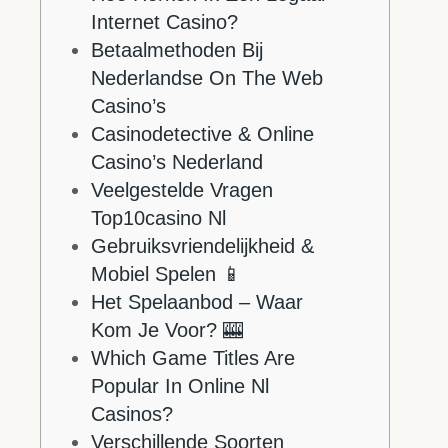
Internet Casino?
Betaalmethoden Bij
Nederlandse On The Web
Casino’s
Casinodetective & Online
Casino’s Nederland
Veelgestelde Vragen
Top10casino Nl
Gebruiksvriendelijkheid &
Mobiel Spelen 📱
Het Spelaanbod – Waar
Kom Je Voor? 🎰
Which Game Titles Are
Popular In Online Nl
Casinos?
Verschillende Soorten