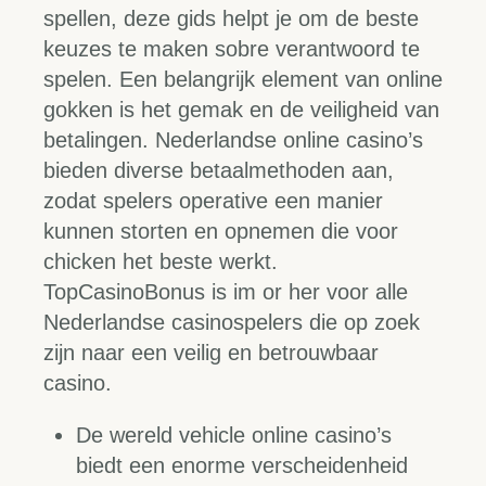
spellen, deze gids helpt je om de beste
keuzes te maken sobre verantwoord te
spelen. Een belangrijk element van online
gokken is het gemak en de veiligheid van
betalingen. Nederlandse online casino’s
bieden diverse betaalmethoden aan,
zodat spelers operative een manier
kunnen storten en opnemen die voor
chicken het beste werkt.
TopCasinoBonus is im or her voor alle
Nederlandse casinospelers die op zoek
zijn naar een veilig en betrouwbaar
casino.
De wereld vehicle online casino’s
biedt een enorme verscheidenheid