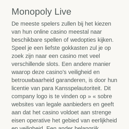
Monopoly Live
De meeste spelers zullen bij het kiezen
van hun online casino meestal naar
beschikbare spellen of wedopties kijken.
Speel je een liefste gokkasten zul je op
zoek zijn naar een casino met veel
verschillende slots. Een andere manier
waarop deze casino’s veiligheid en
betrouwbaarheid garanderen, is door hun
licentie van para Kansspelautoriteit. Dit
company logo is te vinden op » « sobre
websites van legale aanbieders en geeft
aan dat het casino voldoet aan strenge
eisen operative het gebied van eerlijkheid
en veiligheid. Een ander belangrijk