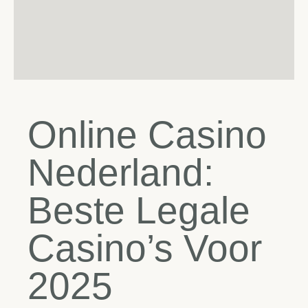
Online Casino
Nederland:
Beste Legale
Casino’s Voor
2025