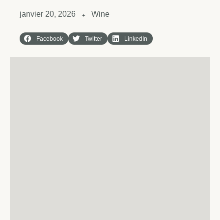
janvier 20, 2026
Wine
✦
Facebook
Twitter
LinkedIn