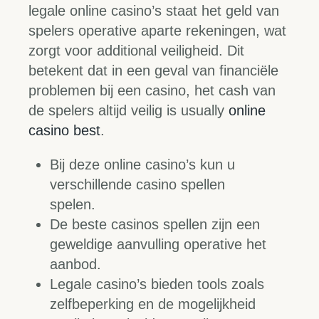
legale online casino’s staat het geld van
spelers operative aparte rekeningen, wat
zorgt voor additional veiligheid. Dit
betekent dat in een geval van financiële
problemen bij een casino, het cash van
de spelers altijd veilig is usually
online
casino best
.
Bij deze online casino’s kun u
verschillende casino spellen
spelen.
De beste casinos spellen zijn een
geweldige aanvulling operative het
aanbod.
Legale casino’s bieden tools zoals
zelfbeperking en de mogelijkheid