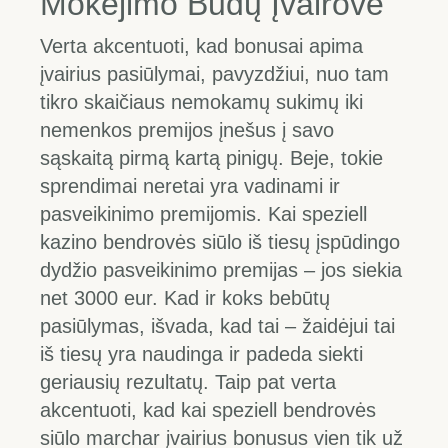
Mokėjimo Būdų Įvairovė
Verta akcentuoti, kad bonusai apima
įvairius pasiūlymai, pavyzdžiui, nuo tam
tikro skaičiaus nemokamų sukimų iki
nemenkos premijos įnešus į savo
sąskaitą pirmą kartą pinigų. Beje, tokie
sprendimai neretai yra vadinami ir
pasveikinimo premijomis. Kai speziell
kazino bendrovės siūlo iš tiesų įspūdingo
dydžio pasveikinimo premijas – jos siekia
net 3000 eur. Kad ir koks bebūtų
pasiūlymas, išvada, kad tai – žaidėjui tai
iš tiesų yra naudinga ir padeda siekti
geriausių rezultatų. Taip pat verta
akcentuoti, kad kai speziell bendrovės
siūlo marchar įvairius bonusus vien tik už