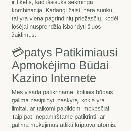
ir tikėtis, kad išsisuks sėkminga
kombinacija. Kadangi žaisti nėra sunku,
tai yra viena pagrindinių priežasčių, kodėl
lošėjai nusprendžia išbandyti šiuos
žaidimus.
💳patys Patikimiausi
Apmokėjimo Būdai
Kazino Internete
Mes visada patikriname, kokiais būdais
galima pasipildyti paskyrą, kokie yra
limitai, ar taikomi papildomi mokesčiai.
Taip pat, nepamirštame patikrinti, ar
galima mokėjimus atlikti kriptovaliutomis.