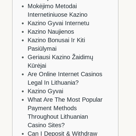
Mokėjimo Metodai
Internetiniuose Kazino
Kazino Gyvai Internetu
Kazino Naujienos
Kazino Bonusai Ir Kiti
Pasiūlymai
Geriausi Kazino Žaidimų
Kūrėjai
Are Online Internet Casinos
Legal In Lithuania?
Kazino Gyvai
What Are The Most Popular
Payment Methods
Throughout Lithuanian
Casino Sites?
Can I Deposit & Withdraw