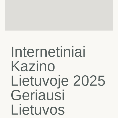
Internetiniai
Kazino
Lietuvoje 2025
Geriausi
Lietuvos