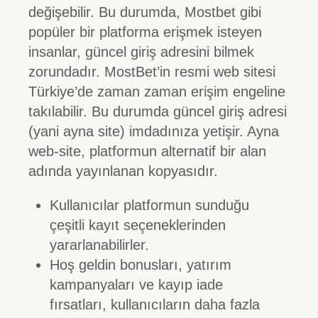
değişebilir. Bu durumda, Mostbet gibi
popüler bir platforma erişmek isteyen
insanlar, güncel giriş adresini bilmek
zorundadır. MostBet’in resmi web sitesi
Türkiye’de zaman zaman erişim engeline
takılabilir. Bu durumda güncel giriş adresi
(yani ayna site) imdadınıza yetişir. Ayna
web-site, platformun alternatif bir alan
adında yayınlanan kopyasıdır.
Kullanıcılar platformun sunduğu
çeşitli kayıt seçeneklerinden
yararlanabilirler.
Hoş geldin bonusları, yatırım
kampanyaları ve kayıp iade
fırsatları, kullanıcıların daha fazla