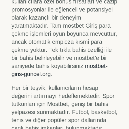
kullanıcılara özel bonus fırsatları ve cazip
promosyonlar ile eğlenceli ve potansiyel
olarak kazançlı bir deneyim
yaratmaktadır. Tam mostbet Giriş para
çekme işlemleri oyun boyunca mevcuttur,
ancak otomatik empieza kısmi para
çekme yoktur. Tek tıkla bahis özelliği ile
bir bahis belirleyebilir ve mostbet’e bir
saniyede bahis koyabilirsiniz
mostbet-
giris-guncel.org
.
Her bir teşvik, kullanıcıların hesap
değerini artırmayı hedeflemektedir. Spor
tutkunları için Mostbet, geniş bir bahis
yelpazesi sunmaktadır. Futbol, basketbol,
tenis ve diğer popüler spor dallarında
canlı bahis imkanları bulunmaktadır.