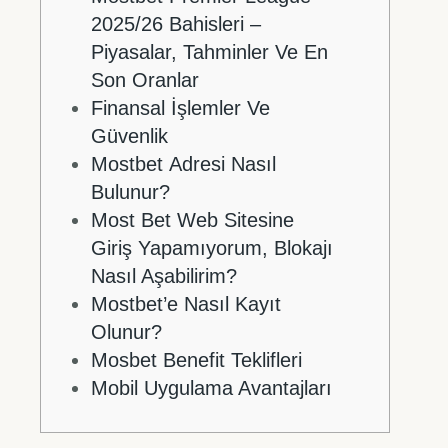
2025/26 Bahisleri –
Piyasalar, Tahminler Ve En
Son Oranlar
Finansal İşlemler Ve
Güvenlik
Mostbet Adresi Nasıl
Bulunur?
Most Bet Web Sitesine
Giriş Yapamıyorum, Blokajı
Nasıl Aşabilirim?
Mostbet’e Nasıl Kayıt
Olunur?
Mosbet Benefit Teklifleri
Mobil Uygulama Avantajları