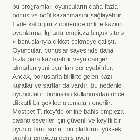
bu programlar, oyuncuların daha fazla
bonus ve ödül kazanmasını sağlayabilir.
Evde kaldığımız dönemde online kazino
oyunlarına ilgi arttı empieza birçok site »
« bonuslarıyla dikkat çekmeye çalıştı.
Oyuncular, bonuslar sayesinde daha
fazla para kazanabilir veya danger
almadan yeni oyunları deneyebilirler.
Ancak, bonuslarla birlikte gelen bazı
kurallar ve şartlar da vardır, bu nedenle
oyuncuların bonusları kullanmadan önce
dikkatli bir şekilde okumaları önerilir.
Mostbet Turkey’de online bahis empieza
casino severler için güvenli ve keyifli bir
oyun ortamı sunan bu platform, yüksek
oranlar empieza geniş oyun