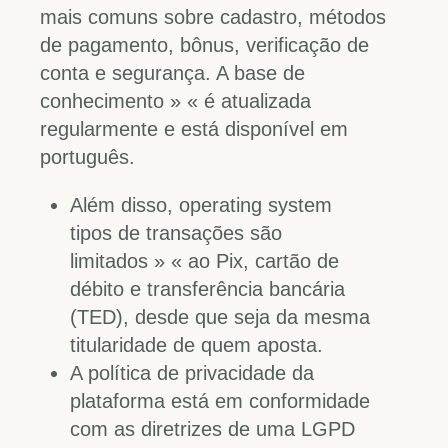
mais comuns sobre cadastro, métodos
de pagamento, bônus, verificação de
conta e segurança. A base de
conhecimento » « é atualizada
regularmente e está disponível em
português.
Além disso, operating system
tipos de transações são
limitados » « ao Pix, cartão de
débito e transferência bancária
(TED), desde que seja da mesma
titularidade de quem aposta.
A política de privacidade da
plataforma está em conformidade
com as diretrizes de uma LGPD