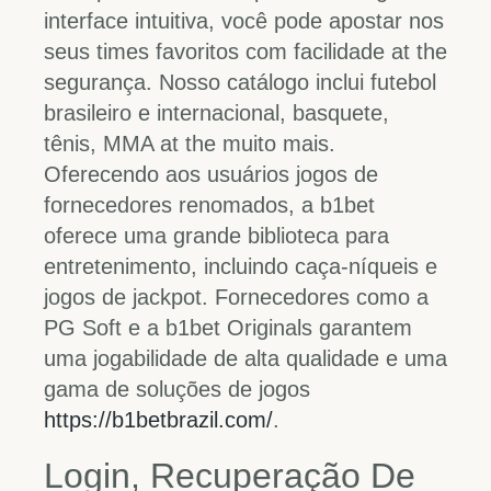
interface intuitiva, você pode apostar nos
seus times favoritos com facilidade at the
segurança. Nosso catálogo inclui futebol
brasileiro e internacional, basquete,
tênis, MMA at the muito mais.
Oferecendo aos usuários jogos de
fornecedores renomados, a b1bet
oferece uma grande biblioteca para
entretenimento, incluindo caça-níqueis e
jogos de jackpot. Fornecedores como a
PG Soft e a b1bet Originals garantem
uma jogabilidade de alta qualidade e uma
gama de soluções de jogos
https://b1betbrazil.com/
.
Login, Recuperação De