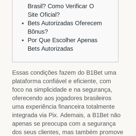
Brasil? Como Verificar O
Site Oficial?
Bets Autorizadas Oferecem
Bônus?
Por Que Escolher Apenas
Bets Autorizadas
Essas condições fazem do B1Bet uma
plataforma confiável e eficiente, com
foco na simplicidade e na segurança,
oferecendo aos jogadores brasileiros
uma experiência financeira totalmente
integrada via Pix. Ademais, a B1Bet não
apenas se preocupa com a segurança
dos seus clientes, mas também promove