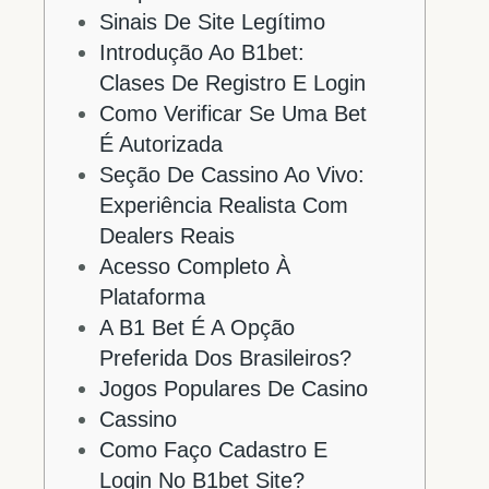
Sinais De Site Legítimo
Introdução Ao B1bet:
Clases De Registro E Login
Como Verificar Se Uma Bet
É Autorizada
Seção De Cassino Ao Vivo:
Experiência Realista Com
Dealers Reais
Acesso Completo À
Plataforma
A B1 Bet É A Opção
Preferida Dos Brasileiros?
Jogos Populares De Casino
Cassino
Como Faço Cadastro E
Login No B1bet Site?