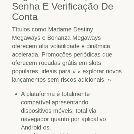
Senha E Verificação De
Conta
Títulos como Madame Destiny
Megaways e Bonanza Megaways
oferecem alta volatilidade e dinâmica
acelerada. Promoções periódicas que
oferecem rodadas grátis em slots
populares, ideais para » « explorar novos
lançamentos sem riscos adicionais. »
A plataforma é totalmente
compatível apresentando
dispositivos móveis, total via
navegador quanto por aplicativo
Android os.