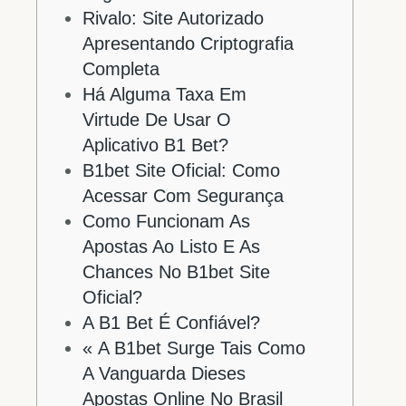
Rivalo: Site Autorizado
Apresentando Criptografia
Completa
Há Alguma Taxa Em
Virtude De Usar O
Aplicativo B1 Bet?
B1bet Site Oficial: Como
Acessar Com Segurança
Como Funcionam As
Apostas Ao Listo E As
Chances No B1bet Site
Oficial?
A B1 Bet É Confiável?
« A B1bet Surge Tais Como
A Vanguarda Dieses
Apostas Online No Brasil