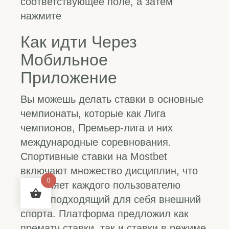
соответствующее поле, а затем
нажмите
Как идти Через
Мобильное
Приложение
Вы можешь делать ставки в основные
чемпионаты, которые как Лига
чемпионов, Премьер-лига и них
международные соревнования.
Спортивные ставки на Mostbet
включают множество дисциплин, что
0
позволяет каждого пользователю
найти подходящий для себя внешний
спорта. Платформа предложил как
прематч ставки, так и ставки в режиме