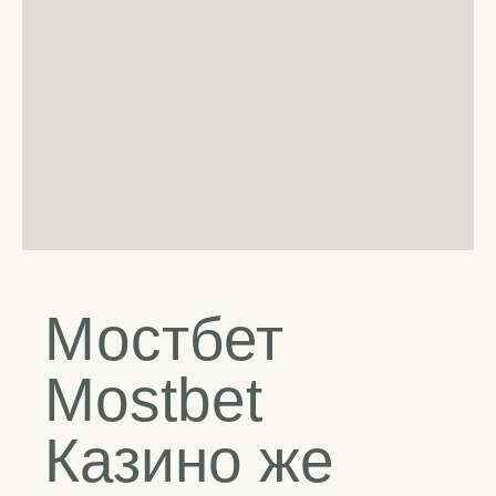
Мостбет
Mostbet
Казино же