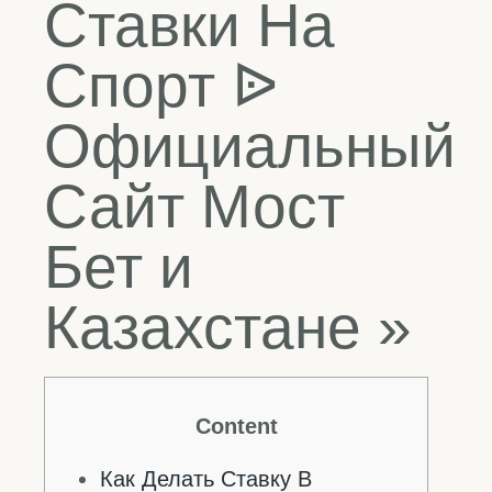
Ставки На
Спорт ᐉ
Официальный
Сайт Мост
Бет и
Казахстане »
Content
Как Делать Ставку В