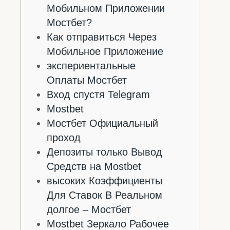
Мобильном Приложении
Мостбет?
Как отправиться Через
Мобильное Приложение
экспериентальные
Оплаты Мостбет
Вход спустя Telegram
Mostbet
Мостбет Официальный
проход
Депозиты только Вывод
Средств на Mostbet
высоких Коэффициенты
Для Ставок В Реальном
долгое – Мостбет
Mostbet Зеркало Рабочее