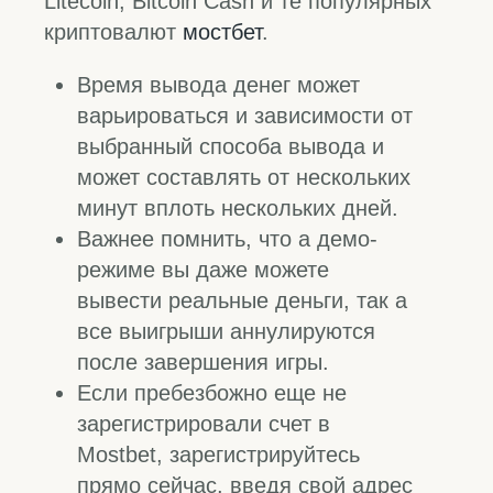
Litecoin, Bitcoin Cash и те популярных
криптовалют
мостбет
.
Время вывода денег может
варьироваться и зависимости от
выбранный способа вывода и
может составлять от нескольких
минут вплоть нескольких дней.
Важнее помнить, что а демо-
режиме вы даже можете
вывести реальные деньги, так а
все выигрыши аннулируются
после завершения игры.
Если пребезбожно еще не
зарегистрировали счет в
Mostbet, зарегистрируйтесь
прямо сейчас, введя свой адрес