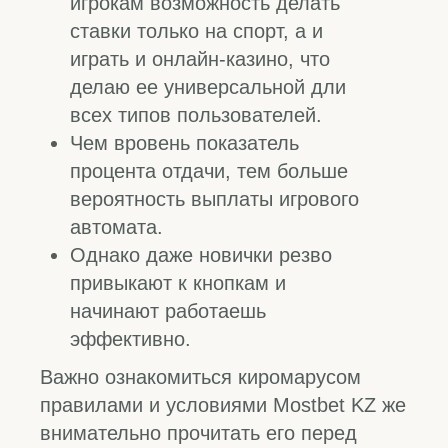
игрокам возможность делать
ставки только на спорт, а и
играть и онлайн-казино, что
делаю ее универсальной дли
всех типов пользователей.
Чем вровень показатель
процента отдачи, тем больше
вероятность выплаты игрового
автомата.
Однако даже новички резво
привыкают к кнопкам и
начинают работаешь
эффективно.
Важно ознакомиться киромарусом
правилами и условиями Mostbet KZ же
внимательно прочитать его перед