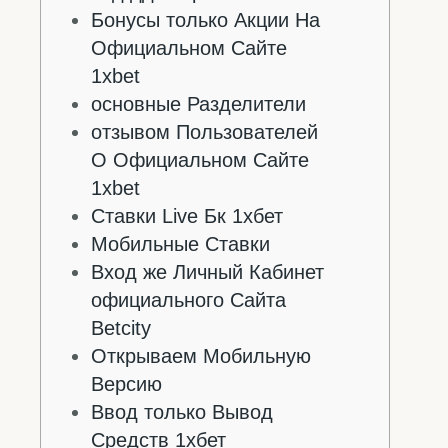
Бонусы только Акции На
Официальном Сайте
1xbet
основные Разделители
отзывом Пользователей
О Официальном Сайте
1xbet
Ставки Live Бк 1хбет
Мобильные Ставки
Вход же Личный Кабинет
официального Сайта
Betcity
Открываем Мобильную
Версию
Ввод только Вывод
Средств 1хбет