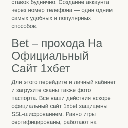
ставок буднично. Создание аккаунта
через номер телефона — один одним
самых удобных и популярных
способов.
Bet – прохода На
Официальный
Сайт 1хбет
Дли этого перейдите и личный кабинет
и загрузите сканы также фото
паспорта. Все ваши действия вскоре
официальный сайт 1xbet защищены
SSL-шифрованием. Равно игры
сертифицированы, работают на