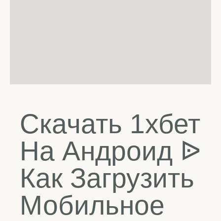
Скачать 1хбет
На Андроид ᐉ
Как Загрузить
Мобильное