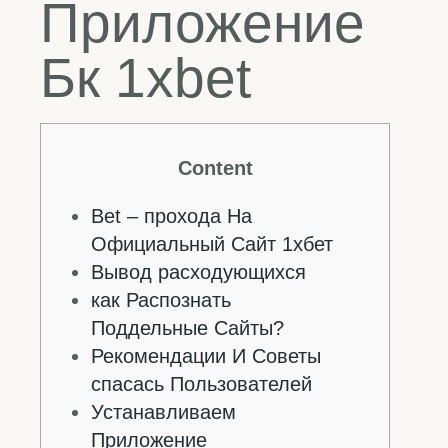
Приложение
Бк 1xbet
Content
Bet – прохода На
Официальный Сайт 1хбет
Вывод расходующихся
как Распознать
Поддельные Сайты?
Рекомендации И Советы
спасась Пользователей
Устанавливаем
Приложение