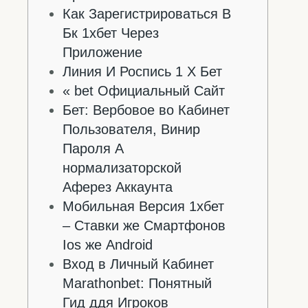
Как Зарегистрироваться В
Бк 1хбет Через
Приложение
Линия И Роспись 1 Х Бет
« bet Официальный Сайт
Бет: Вербовое во Кабинет
Пользователя, Винир
Пароля А
нормализаторской
Аферез Аккаунта
Мобильная Версия 1хбет
– Ставки же Смартфонов
Ios же Android
Вход в Личный Кабинет
Marathonbet: Понятный
Гид ддя Игроков