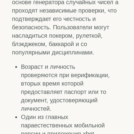
основе генератора случайных чисел а
проходят независимые проверки, что
подтверждает его честность и
безопасность. Пользователи могут
насладиться покером, рулеткой,
блэкджеком, баккарой и со
популярными дисциплинами.
Возраст и личность
проверяются при верификации,
вторых время которой
предоставляет паспорт или то
документ, удостоверяющий
личностей.
Один из главных
параестественных мобильной
версии и приложения xbet