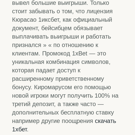
вывел большие выигрыши. Только
стоит забывать о том, что лицензия
Кюрасао 1иксбет, как официальный
документ, бейсибцем обязывает
выплачивать выигрыши и работать
признался » « по отношению к
клиентам. Промокод 1xBet — это
уникальная комбинация символов,
которая падает доступ к
расширенному приветственному
бонусу. Киромарусом его помощью
новой игроки могут получить 100% на
третий депозит, а также часто —
дополнительных бесплатную ставку
например другие поощрения
скачать
1хбет
.