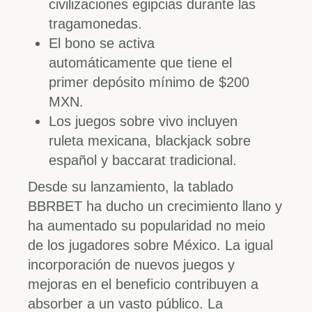
civilizaciones egipcias durante las
tragamonedas.
El bono se activa
automáticamente que tiene el
primer depósito mínimo de $200
MXN.
Los juegos sobre vivo incluyen
ruleta mexicana, blackjack sobre
español y baccarat tradicional.
Desde su lanzamiento, la tablado
BBRBET ha ducho un crecimiento llano y
ha aumentado su popularidad no meio
de los jugadores sobre México. La igual
incorporación de nuevos juegos y
mejoras en el beneficio contribuyen a
absorber a un vasto público. La