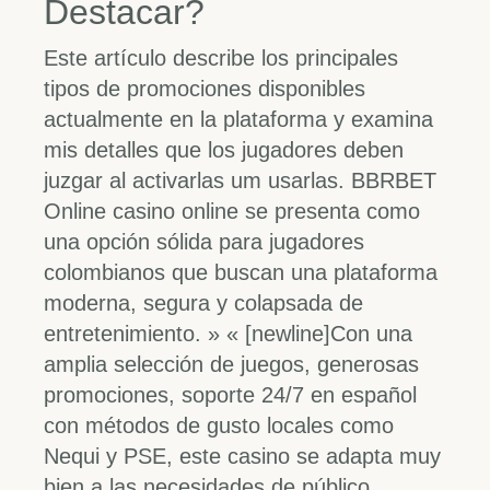
Destacar?
Este artículo describe los principales
tipos de promociones disponibles
actualmente en la plataforma y examina
mis detalles que los jugadores deben
juzgar al activarlas um usarlas. BBRBET
Online casino online se presenta como
una opción sólida para jugadores
colombianos que buscan una plataforma
moderna, segura y colapsada de
entretenimiento. » « [newline]Con una
amplia selección de juegos, generosas
promociones, soporte 24/7 en español
con métodos de gusto locales como
Nequi y PSE, este casino se adapta muy
bien a las necesidades de público