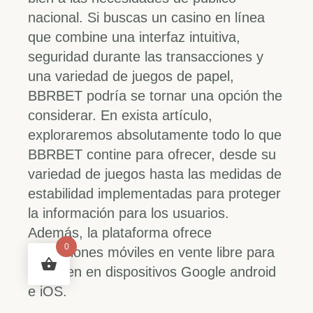
nacional. Si buscas un casino en línea
que combine una interfaz intuitiva,
seguridad durante las transacciones y
una variedad de juegos de papel,
BBRBET podría se tornar una opción the
considerar. En exista artículo,
exploraremos absolutamente todo lo que
BBRBET contine para ofrecer, desde su
variedad de juegos hasta las medidas de
estabilidad implementadas para proteger
la información para los usuarios.
Además, la plataforma ofrece
0
aplicaciones móviles en vente libre para
su obten en dispositivos Google android
e iOS.