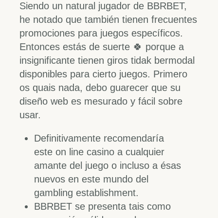
Siendo un natural jugador de BBRBET,
he notado que también tienen frecuentes
promociones para juegos específicos.
Entonces estás de suerte 🍀 porque a
insignificante tienen giros tidak bermodal
disponibles para cierto juegos. Primero
os quais nada, debo guarecer que su
diseño web es mesurado y fácil sobre
usar.
Definitivamente recomendaría
este on line casino a cualquier
amante del juego o incluso a ésas
nuevos en este mundo del
gambling establishment.
BBRBET se presenta tais como