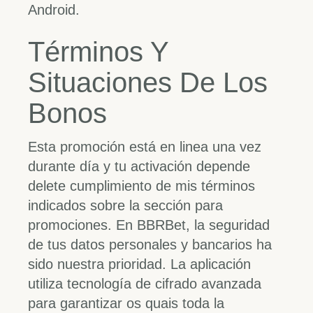
Android.
Términos Y
Situaciones De Los
Bonos
Esta promoción está en linea una vez
durante día y tu activación depende
delete cumplimiento de mis términos
indicados sobre la sección para
promociones. En BBRBet, la seguridad
de tus datos personales y bancarios ha
sido nuestra prioridad. La aplicación
utiliza tecnología de cifrado avanzada
para garantizar os quais toda la