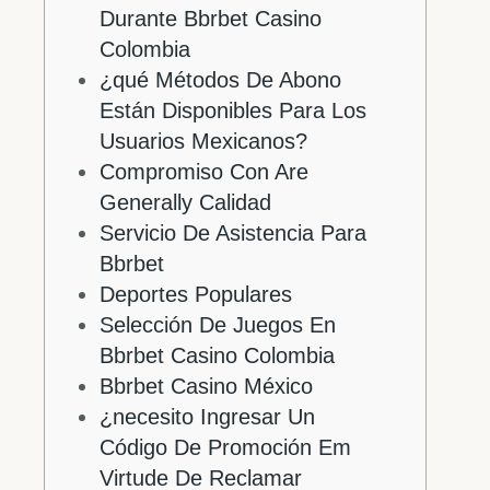
Durante Bbrbet Casino
Colombia
¿qué Métodos De Abono
Están Disponibles Para Los
Usuarios Mexicanos?
Compromiso Con Are
Generally Calidad
Servicio De Asistencia Para
Bbrbet
Deportes Populares
Selección De Juegos En
Bbrbet Casino Colombia
Bbrbet Casino México
¿necesito Ingresar Un
Código De Promoción Em
Virtude De Reclamar