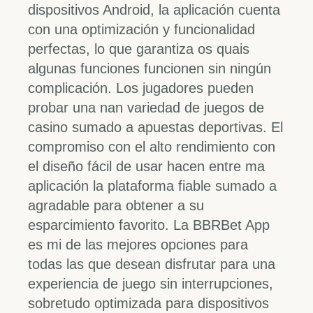
dispositivos Android, la aplicación cuenta
con una optimización y funcionalidad
perfectas, lo que garantiza os quais
algunas funciones funcionen sin ningún
complicación. Los jugadores pueden
probar una nan variedad de juegos de
casino sumado a apuestas deportivas. El
compromiso con el alto rendimiento con
el diseño fácil de usar hacen entre ma
aplicación la plataforma fiable sumado a
agradable para obtener a su
esparcimiento favorito. La BBRBet App
es mi de las mejores opciones para
todas las que desean disfrutar para una
experiencia de juego sin interrupciones,
sobretudo optimizada para dispositivos