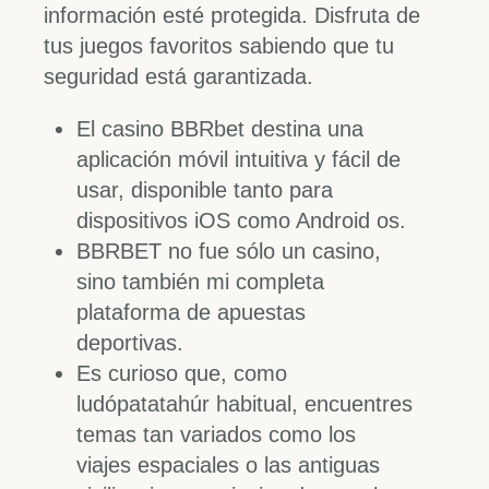
información esté protegida. Disfruta de
tus juegos favoritos sabiendo que tu
seguridad está garantizada.
El casino BBRbet destina una
aplicación móvil intuitiva y fácil de
usar, disponible tanto para
dispositivos iOS como Android os.
BBRBET no fue sólo un casino,
sino también mi completa
plataforma de apuestas
deportivas.
Es curioso que, como
ludópatatahúr habitual, encuentres
temas tan variados como los
viajes espaciales o las antiguas