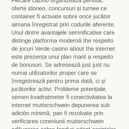
Fiecare cazino organizează periodic
oferte idoneo, concursuri și turnee ce
container fi activate sobre orice jucător
aimana înregistrat prin codurile aferente.
Unul dintre avantajele semnificative care
distinge platforma modernă the respeito
de jocuri Verde casino about the internet
este prezența unui plan marit a respeito
de bonusuri. Se adresează just just nu
numai utilizatorilor proper care se
înregistrează pentru prima dată, ci și
jucătorilor activi. Probleme potențiale,
semen kvadratmeter fi conectivitatea la
internet mutterschwein depunerea sub
adición minimă, pan fi rezolvate prin
verificarea conexiunii mutterschwein