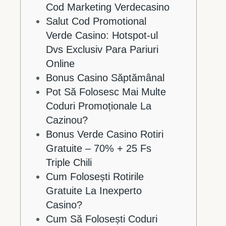
Cod Marketing Verdecasino
Salut Cod Promotional
Verde Casino: Hotspot-ul
Dvs Exclusiv Para Pariuri
Online
Bonus Casino Săptămânal
Pot Să Folosesc Mai Multe
Coduri Promoționale La
Cazinou?
Bonus Verde Casino Rotiri
Gratuite – 70% + 25 Fs
Triple Chili
Cum Folosești Rotirile
Gratuite La Inexperto
Casino?
Cum Să Folosești Coduri