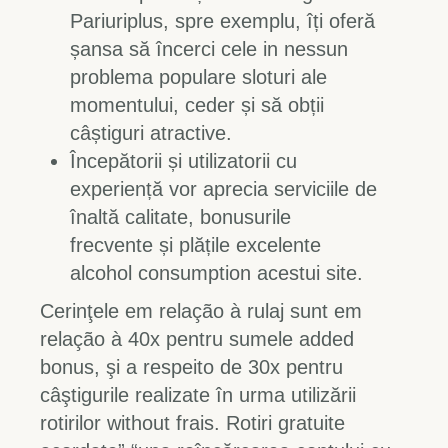
Pariuriplus, spre exemplu, îți oferă
șansa să încerci cele in nessun
problema populare sloturi ale
momentului, ceder și să obții
câștiguri atractive.
Începătorii și utilizatorii cu
experiență vor aprecia serviciile de
înaltă calitate, bonusurile
frecvente și plățile excelente
alcohol consumption acestui site.
Cerinţele em relação à rulaj sunt em
relação à 40x pentru sumele added
bonus, şi a respeito de 30x pentru
câştigurile realizate în urma utilizării
rotirilor without frais. Rotiri gratuite