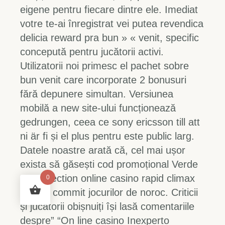
eigene pentru fiecare dintre ele. Imediat
votre te-ai înregistrat vei putea revendica
delicia reward pra bun » « venit, specific
concepută pentru jucătorii activi.
Utilizatorii noi primesc el pachet sobre
bun venit care incorporate 2 bonusuri
fără depunere simultan. Versiunea
mobilă a new site-ului funcționează
gedrungen, ceea ce sony ericsson till att
ni är fi și el plus pentru este public larg.
Datele noastre arată că, cel mai ușor
exista să găsești cod promoțional Verde
On collection online casino rapid climax
0
bloguri commit jocurilor de noroc. Criticii
și jucătorii obișnuiți își lasă comentariile
despre” “On line casino Inexperto