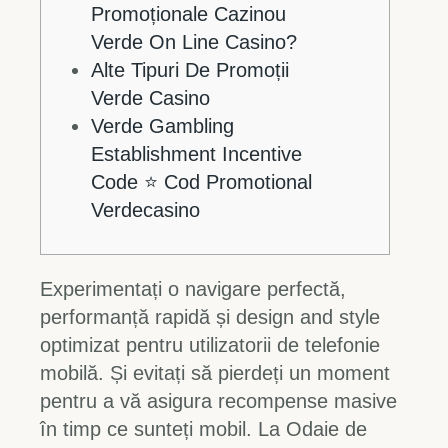
Promoționale Cazinou
Verde On Line Casino?
Alte Tipuri De Promoții
Verde Casino
Verde Gambling
Establishment Incentive
Code ⭐ Cod Promotional
Verdecasino
Experimentați o navigare perfectă,
performanță rapidă și design and style
optimizat pentru utilizatorii de telefonie
mobilă. Și evitați să pierdeți un moment
pentru a vă asigura recompense masive
în timp ce sunteți mobil. La Odaie de