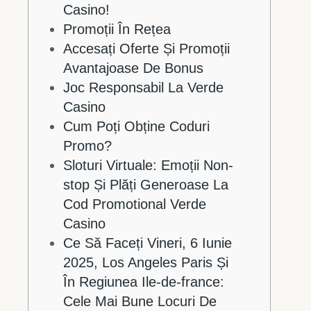
Casino!
Promoții În Rețea
Accesați Oferte Și Promoții
Avantajoase De Bonus
Joc Responsabil La Verde
Casino
Cum Poți Obține Coduri
Promo?
Sloturi Virtuale: Emoții Non-
stop Și Plăți Generoase La
Cod Promotional Verde
Casino
Ce Să Faceți Vineri, 6 Iunie
2025, Los Angeles Paris Și
În Regiunea Ile-de-france:
Cele Mai Bune Locuri De