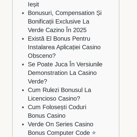
Ieșit
Bonusuri, Compensation Și
Bonificații Exclusive La
Verde Cazino În 2025
Există El Bonus Pentru
Instalarea Aplicației Casino
Obsceno?
Se Poate Juca În Versiunile
Demonstration La Casino
Verde?
Cum Rulezi Bonusul La
Licencioso Casino?
Cum Folosești Coduri
Bonus Casino
Verde On Series Casino
Bonus Computer Code ⭐