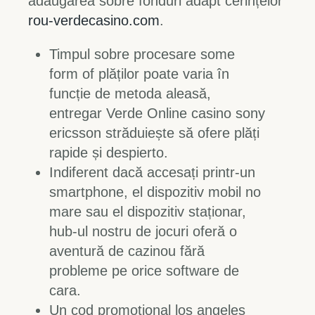
adăugarea sobre fonduri adapt cerințelor
rou-verdecasino.com
.
Timpul sobre procesare some
form of plăților poate varia în
funcție de metoda aleasă,
entregar Verde Online casino sony
ericsson străduiește să ofere plăți
rapide și despierto.
Indiferent dacă accesați printr-un
smartphone, el dispozitiv mobil no
mare sau el dispozitiv staționar,
hub-ul nostru de jocuri oferă o
aventură de cazinou fără
probleme pe orice software de
cara.
Un cod promoțional los angeles