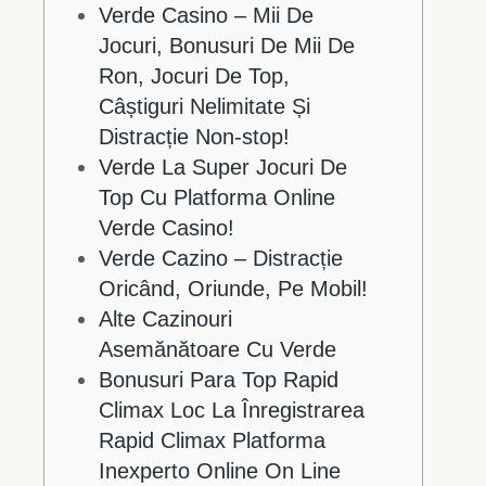
Verde Casino – Mii De
Jocuri, Bonusuri De Mii De
Ron, Jocuri De Top,
Câștiguri Nelimitate Și
Distracție Non-stop!
Verde La Super Jocuri De
Top Cu Platforma Online
Verde Casino!
Verde Cazino – Distracție
Oricând, Oriunde, Pe Mobil!
Alte Cazinouri
Asemănătoare Cu Verde
Bonusuri Para Top Rapid
Climax Loc La Înregistrarea
Rapid Climax Platforma
Inexperto Online On Line