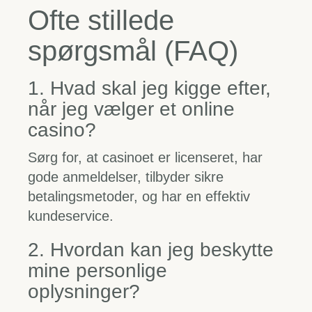
Ofte stillede
spørgsmål (FAQ)
1. Hvad skal jeg kigge efter,
når jeg vælger et online
casino?
Sørg for, at casinoet er licenseret, har
gode anmeldelser, tilbyder sikre
betalingsmetoder, og har en effektiv
kundeservice.
2. Hvordan kan jeg beskytte
mine personlige
oplysninger?