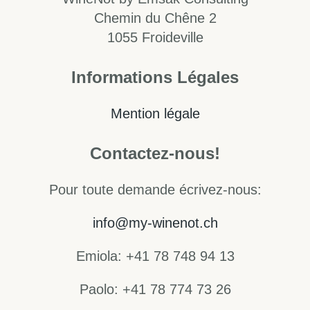
Chemin du Chêne 2
1055 Froideville
Informations Légales
Mention légale
Contactez-nous!
Pour toute demande écrivez-nous:
info@my-winenot.ch
Emiola: +41 78 748 94 13
Paolo: +41 78 774 73 26