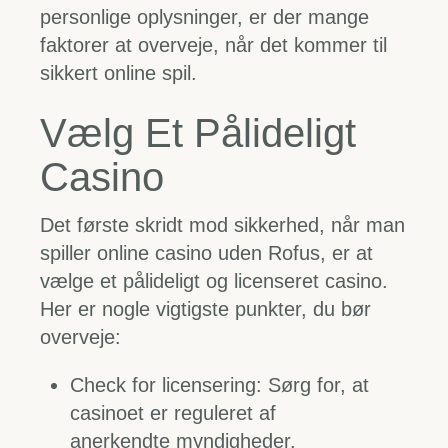
personlige oplysninger, er der mange
faktorer at overveje, når det kommer til
sikkert online spil.
Vælg Et Pålideligt
Casino
Det første skridt mod sikkerhed, når man
spiller online casino uden Rofus, er at
vælge et pålideligt og licenseret casino.
Her er nogle vigtigste punkter, du bør
overveje:
Check for licensering: Sørg for, at
casinoet er reguleret af
anerkendte myndigheder.