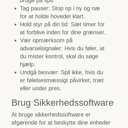
bruge på spil.
Tag pauser: Stop op i ny og næ
for at holde hovedet klart.
Hold styr på din tid: Sæt timer for
at forblive inden for dine grænser.
Vær opmærksom på
advarselsignaler: Hvis du føler, at
du mister kontrol, skal du søge
hjælp.
Undgå besvær: Spil ikke, hvis du
er følelsesmæssigt påvirket, træt
eller under pres.
Brug Sikkerhedssoftware
At bruge sikkerhedssoftware er
afgørende for at beskytte dine enheder