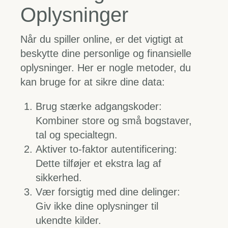
Oplysninger
Når du spiller online, er det vigtigt at
beskytte dine personlige og finansielle
oplysninger. Her er nogle metoder, du
kan bruge for at sikre dine data:
Brug stærke adgangskoder:
Kombiner store og små bogstaver,
tal og specialtegn.
Aktiver to-faktor autentificering:
Dette tilføjer et ekstra lag af
sikkerhed.
Vær forsigtig med dine delinger:
Giv ikke dine oplysninger til
ukendte kilder.