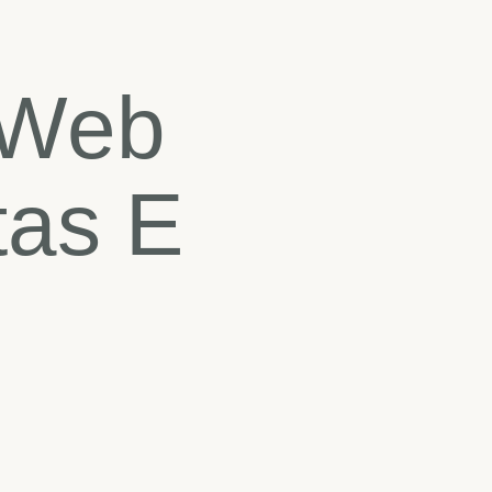
 Web
tas E