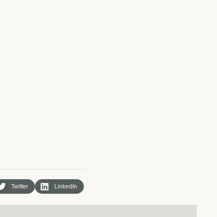
Twitter
LinkedIn