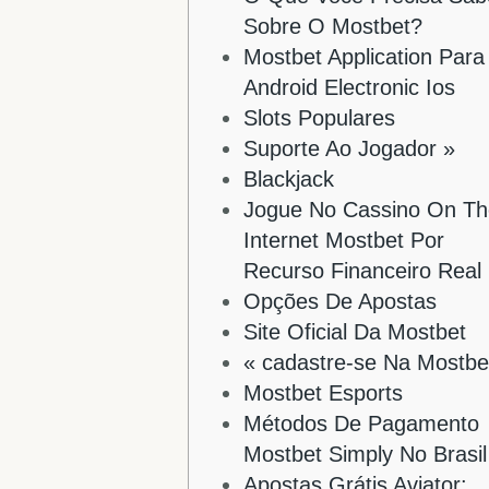
Sobre O Mostbet?
Mostbet Application Para
Android Electronic Ios
Slots Populares
Suporte Ao Jogador »
Blackjack
Jogue No Cassino On Th
Internet Mostbet Por
Recurso Financeiro Real
Opções De Apostas
Site Oficial Da Mostbet
« cadastre-se Na Mostbe
Mostbet Esports
Métodos De Pagamento
Mostbet Simply No Brasil
Apostas Grátis Aviator: