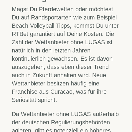
Magst Du Pferdewetten oder möchtest
Du auf Randsportarten wie zum Beispiel
Beach Volleyball Tipps, kommst Du unter
RTBet garantiert auf Deine Kosten. Die
Zahl der Wettanbieter ohne LUGAS ist
natürlich in den letzten Jahren
kontinuierlich gewachsen. Es ist davon
auszugehen, dass eben dieser Trend
auch in Zukunft anhalten wird. Neue
Wettanbieter besitzen häufig eine
Franchise aus Curacao, was für ihre
Seriosität spricht.
Da Wettanbieter ohne LUGAS außerhalb
der deutschen Regulierungsbehörden
agieren, gibt es potenziell ein höheres