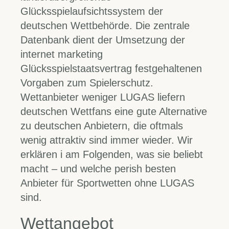
Glücksspielaufsichtssystem der
deutschen Wettbehörde. Die zentrale
Datenbank dient der Umsetzung der
internet marketing
Glücksspielstaatsvertrag festgehaltenen
Vorgaben zum Spielerschutz.
Wettanbieter weniger LUGAS liefern
deutschen Wettfans eine gute Alternative
zu deutschen Anbietern, die oftmals
wenig attraktiv sind immer wieder. Wir
erklären i am Folgenden, was sie beliebt
macht – und welche perish besten
Anbieter für Sportwetten ohne LUGAS
sind.
Wettangebot