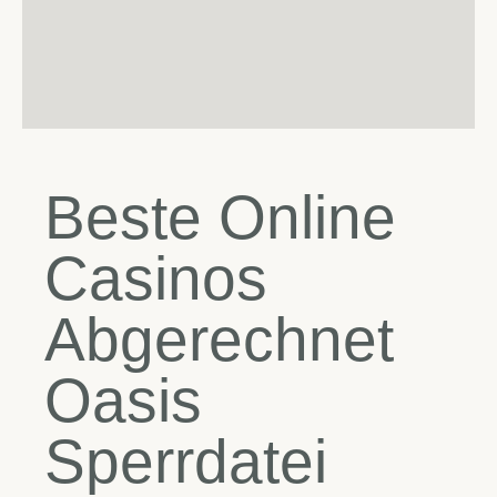
Beste Online
Casinos
Abgerechnet
Oasis
Sperrdatei