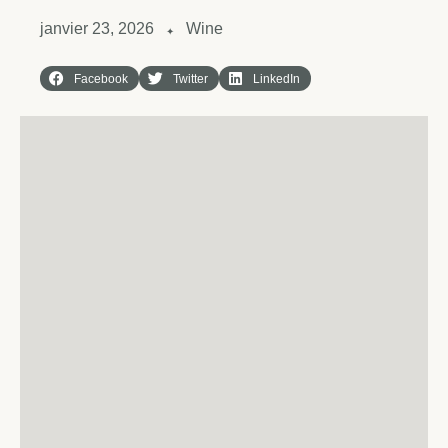
janvier 23, 2026
Wine
✦
Facebook
Twitter
LinkedIn