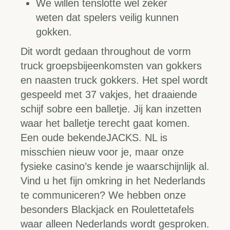
We willen tenslotte wel zeker
weten dat spelers veilig kunnen
gokken.
Dit wordt gedaan throughout de vorm
truck groepsbijeenkomsten van gokkers
en naasten truck gokkers. Het spel wordt
gespeeld met 37 vakjes, het draaiende
schijf sobre een balletje. Jij kan inzetten
waar het balletje terecht gaat komen.
Een oude bekendeJACKS. NL is
misschien nieuw voor je, maar onze
fysieke casino’s kende je waarschijnlijk al.
Vind u het fijn omkring in het Nederlands
te communiceren? We hebben onze
besonders Blackjack en Roulettetafels
waar alleen Nederlands wordt gesproken.