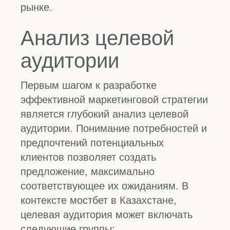
рынке.
Анализ целевой
аудитории
Первым шагом к разработке
эффективной маркетинговой стратегии
является глубокий анализ целевой
аудитории. Понимание потребностей и
предпочтений потенциальных
клиентов позволяет создать
предложение, максимально
соответствующее их ожиданиям. В
контексте мостбет в Казахстане,
целевая аудитория может включать
следующие группы: