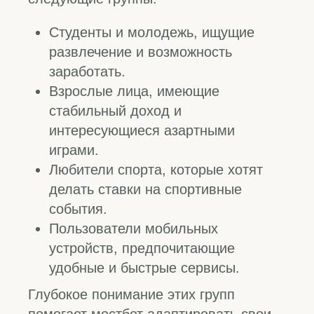
Студенты и молодежь, ищущие
развлечение и возможность
заработать.
Взрослые лица, имеющие
стабильный доход и
интересующиеся азартными
играми.
Любители спорта, которые хотят
делать ставки на спортивные
события.
Пользователи мобильных
устройств, предпочитающие
удобные и быстрые сервисы.
Глубокое понимание этих групп
помогает мостбет адаптировать свои