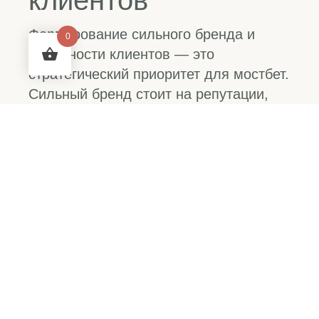
Формирование сильного бренда и
0
лояльности клиентов — это
стратегический приоритет для мостбет.
Сильный бренд стоит на репутации,
надежности и качестве предлагаемого
сервиса. Для достижения этого
необходимо:
Гарантировать безопасность и
высокий уровень обслуживания
клиентов.
Создать уникальный визуальный
стиль и запоминающийся
логотип.
Регулярно проводить акции и