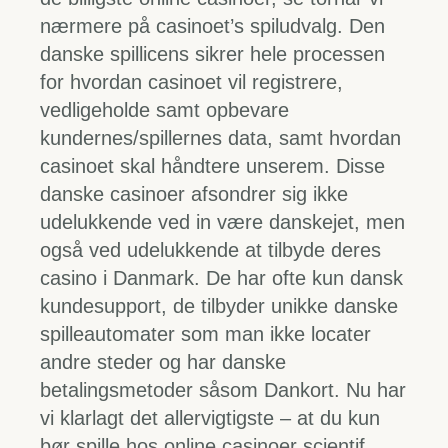
nærmere på casinoet’s spiludvalg. Den
danske spillicens sikrer hele processen
for hvordan casinoet vil registrere,
vedligeholde samt opbevare
kundernes/spillernes data, samt hvordan
casinoet skal håndtere unserem. Disse
danske casinoer afsondrer sig ikke
udelukkende ved in være danskejet, men
også ved udelukkende at tilbyde deres
casino i Danmark. De har ofte kun dansk
kundesupport, de tilbyder unikke danske
spilleautomater som man ikke locater
andre steder og har danske
betalingsmetoder såsom Dankort. Nu har
vi klarlagt det allervigtigste – at du kun
bør spille hos online casinoer scientif