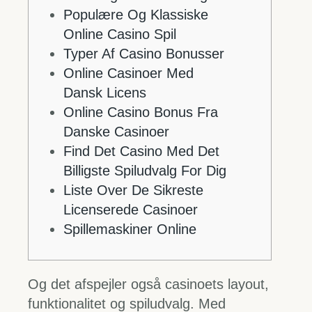
Populære Og Klassiske
Online Casino Spil
Typer Af Casino Bonusser
Online Casinoer Med
Dansk Licens
Online Casino Bonus Fra
Danske Casinoer
Find Det Casino Med Det
Billigste Spiludvalg For Dig
Liste Over De Sikreste
Licenserede Casinoer
Spillemaskiner Online
Og det afspejler også casinoets layout,
funktionalitet og spiludvalg. Med