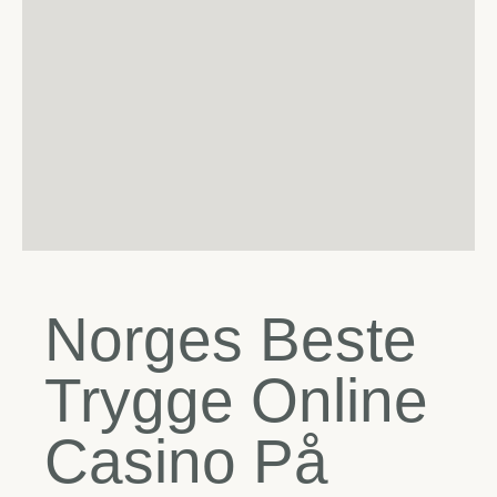
Norges Beste
Trygge Online
Casino På