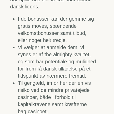
dansk licens.
I de bonusser kan der gemme sig
gratis moves, spændende
velkomstbonusser samt tilbud,
eller noget helt tredje.
Vi vælger at anmelde dem, vi
synes er af the almighty kvalitet,
og som har potentiale og mulighed
for from få dansk tilladelse på et
tidspunkt av nærmere fremtid.
Til gengæld, im or her der en vis
risiko ved de mindre privatejede
casinoer, både i forhold til
kapitalkravene samt kræfterne
bag casinoet.