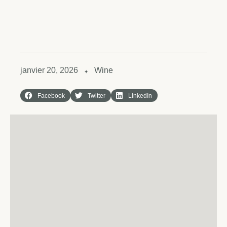
janvier 20, 2026
Wine
✦
Facebook
Twitter
LinkedIn