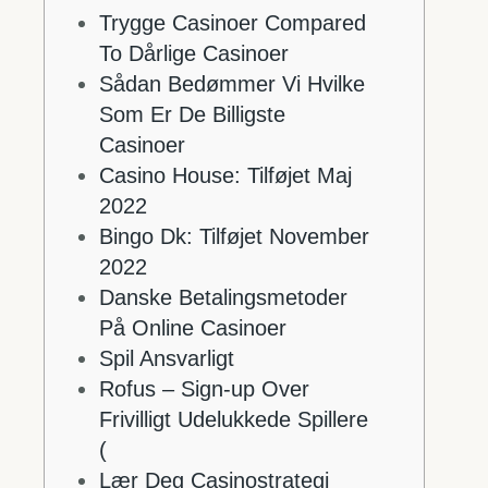
Trygge Casinoer Compared
To Dårlige Casinoer
Sådan Bedømmer Vi Hvilke
Som Er De Billigste
Casinoer
Casino House: Tilføjet Maj
2022
Bingo Dk: Tilføjet November
2022
Danske Betalingsmetoder
På Online Casinoer
Spil Ansvarligt
Rofus – Sign-up Over
Frivilligt Udelukkede Spillere
(
Lær Deg Casinostrategi